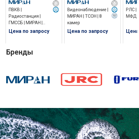
ПВКВ |
Видеонаблюдение |
РЛС | 
Радиостанция |
МИРАН | ТСОН | 8
МФД-
ГМССБ | МИРАН |
камер
ПВКВ-С-1А
Цена по запросу
Цена по запросу
Цена
Бренды