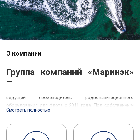
О компании
Группа компаний «Маринэк»
—
ведущий производитель радионавигационного
оборудования для флота с 2011 года. Под собственным
Смотреть полностью
брендом МИРАН производятся средства для
обеспечения безопасного и эффективного судоходства,
такие как радионавигационные системы,
радиолокационные станции, сигнально-отличительные