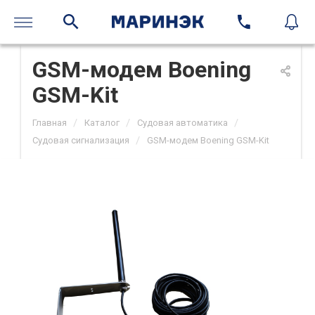
GSM-модем Boening
GSM-Kit
/
/
/
Главная
Каталог
Судовая автоматика
/
Судовая сигнализация
GSM-модем Boening GSM-Kit