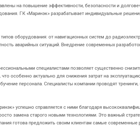
авлены на повышение эффективности, безопасности и долгове
дования. ГК «Маринэк» разрабатывает индивидуальные решения
типов оборудования: от навигационных систем до радиоэлектр
тность аварийных ситуаций. Внедрение современных разработо
ссиональными специалистами позволяет существенно снизить з
 что особенно актуально для снижения затрат на эксплуатац
 обучение персонала. Специалисты компании проводят тренинги
аринэк» успешно справляется с ними благодаря высококвалиф
просто замена старого новыми технологиями. Это важный стра
пания готова предложить своим клиентам самые современные 