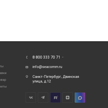
8 800 333 70 71
ты
info@seacomm.ru
авки
Санкт-Петербург, Двинская
овар
улица, д.12
веты