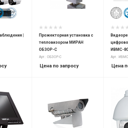
аблюдения |
Прожекторная установка с
Видеоре
тепловизором МИРАН
цифровой
ОБЗОР-С
ИВМС-8
Арт.: ОБЗОР-С
Арт.: ИВМ
осу
Цена по запросу
Цена п