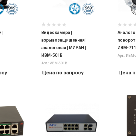
 |
Видеокамера |
Аналого
взрывозащищенная |
поворот
аналоговая | МИРАН |
ИВМ-711
ИВМ-501В
Арт.: ИВМ-
Арт.: ИВМ-501В
осу
Цена по запросу
Цена п