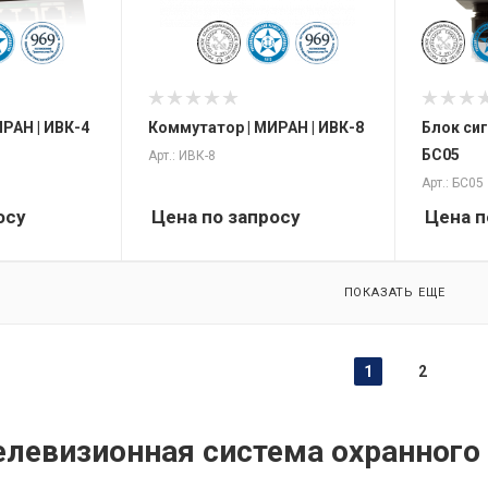
РАН | ИВК-4
Коммутатор | МИРАН | ИВК-8
Блок сиг
БС05
Арт.: ИВК-8
Арт.: БС05
осу
Цена по запросу
Цена п
ПОКАЗАТЬ ЕЩЕ
1
2
елевизионная система охранног