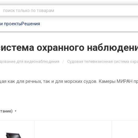
и проекты
Решения
система охранного наблюден
/
дование для видеонаблюдения
Судовая телевизионная система охр
ая как для речных, так и для морских судов. Камеры МИРАН п
стание)