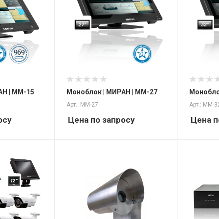
АН | ММ-15
Моноблок | МИРАН | ММ-27
Монобло
Арт.: ММ-27
Арт.: ММ-3
осу
Цена по запросу
Цена п
Особенно
ONVIF Pro
/ Удале
доступ /
сервис