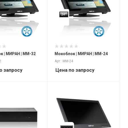
к | МИРАН | ММ-32
Моноблок | МИРАН | ММ-24
2
Арт.: ММ-24
о запросу
Цена по запросу
сти
file S/G/T
нный
 Облачный