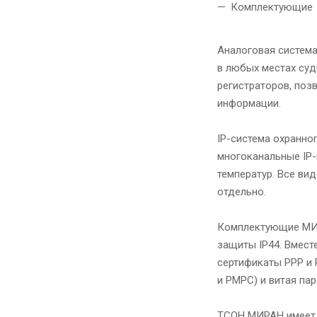
Комплектующие
Аналоговая система
в любых местах суд
регистраторов, поз
информации.
IP-система охранно
многоканальные IP
температур. Все ви
отдельно.
Комплектующие МИР
защиты IP44. Вмест
сертификаты РРР и 
и РМРС) и витая пар
ТСОН МИРАН имеет