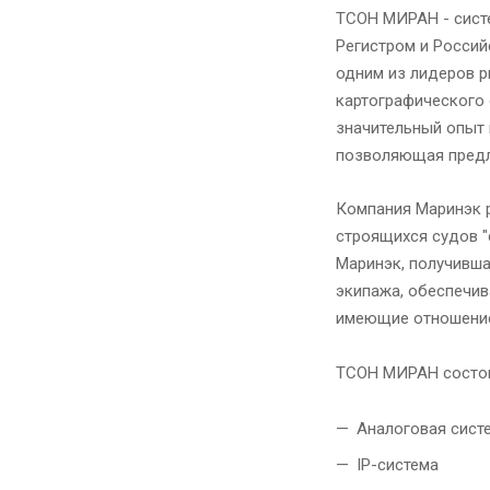
ТСОН МИРАН - сист
Регистром и Росси
одним из лидеров р
картографического
значительный опыт 
позволяющая предл
Компания Маринэк р
строящихся судов "
Маринэк, получивша
экипажа, обеспечив
имеющие отношение 
ТСОН МИРАН состоит
Аналоговая сист
IP-система