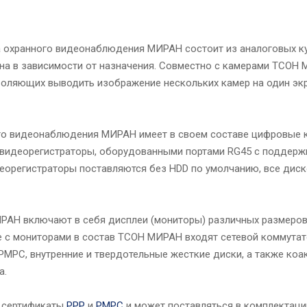
 охранного видеонаблюдения МИРАН состоит из аналоговых ку
на в зависимости от назначения. Совместно с камерами ТСОН
воляющих выводить изображение нескольких камер на один экр
го видеонаблюдения МИРАН имеет в своем составе цифровые ка
-видеорегистраторы, оборудованными портами RG45 с поддержк
деорегистраторы поставляются без HDD по умолчанию, все дис
АН включают в себя дисплеи (мониторы) различных размеров 
е с мониторами в состав ТСОН МИРАН входят сетевой коммутато
РМРС, внутренние и твердотельные жесткие диски, а также ко
а.
 сертификаты
РРР
и
РМРС
и может поставляться в комплектац