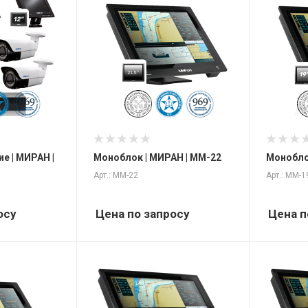
е | МИРАН |
Моноблок | МИРАН | ММ-22
Монобло
Арт.: ММ-22
Арт.: ММ-1
ы
осу
Цена по запросу
Цена п