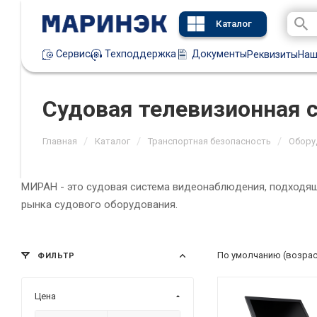
Каталог
Техподдержка
Документы
Сервис
Реквизиты
Наш
Судовая телевизионная 
/
/
/
Главная
Каталог
Транспортная безопасность
Обору
МИРАН - это судовая система видеонаблюдения, подходящ
рынка судового оборудования.
По умолчанию (возра
ФИЛЬТР
Цена