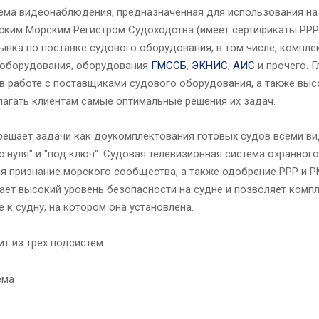
ема видеонаблюдения, предназначенная для использования на
йским Морским Регистром Судоходства (имеет сертификаты РРР
ынка по поставке судового оборудования, в том числе, компл
 оборудования, оборудования
ГМССБ
,
ЭКНИС
,
АИС
и прочего. 
в работе с поставщиками судового оборудования, а также выс
агать клиентам самые оптимальные решения их задач.
ешает задачи как доукомплектования готовых судов всеми ви
с нуля" и "под ключ". Судовая телевизионная система охранн
я признание морского сообщества, а также одобрение РРР и 
ает высокий уровень безопасности на судне и позволяет компл
к судну, на котором она установлена.
 из трех подсистем:
ема