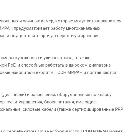
польных и уличных камер, которые могут устанавливаться
 МИРАН предусматривает работу многоканальных
ан и осуществлять прочую передачу и хранение
меры купольного и уличного типа, а также
ой PoE, и способные работать в широком диапазоне
ковые накопители входят в ТСОН МИРАН и поставляются
(диагонали) и разрешения, оборудованные по классу
р, пульт управления, блоки питания, имеющие
аксиальные, силовые кабели (также сертифицированные РРР
ии с сертификатом. При необходимости ТСОН МИРАН может