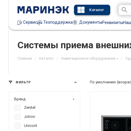
Каталог
Техподдержка
Документы
Сервис
Реквизиты
Наш
Системы приема внешних
/
/
/
Главная
Каталог
Навигационное оборудование
Су
По умолчанию (возра
ФИЛЬТР
Бренд
Zenitel
Jotron
Unicont