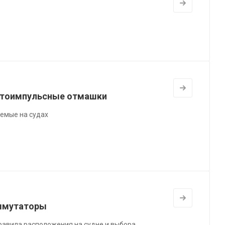
ветоимпульсные отмашки
яемые на судах
оммутаторы
равила расположения на судне и выбора