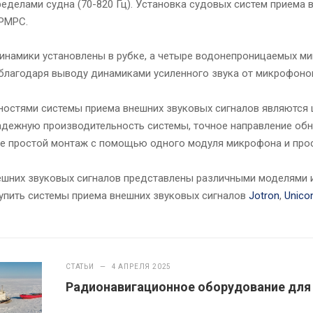
ределами судна (70-820 Гц). Установка судовых систем приема
 РМРС.
динамики установлены в рубке, а четыре водонепроницаемых 
 благодаря выводу динамиками усиленного звука от микрофонов
остями системы приема внешних звуковых сигналов являются 
дежную производительность системы, точное направление обна
же простой монтаж с помощью одного модуля микрофона и прос
ешних звуковых сигналов
представлены различными моделями и
упить системы приема внешних звуковых сигналов
Jotron
,
Unico
СТАТЬИ
—
4 АПРЕЛЯ 2025
Радионавигационное оборудование для