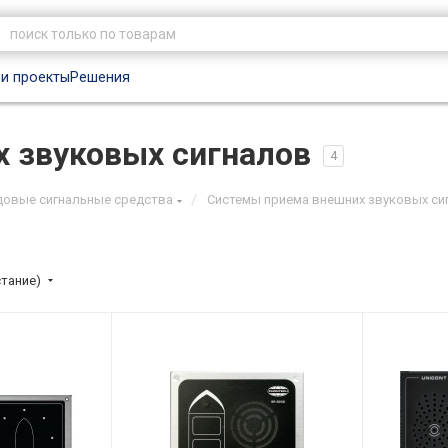
и проекты
Решения
 звуковых сигналов
4
/
довые сигнальные средства
Системы приема внешних звуковых си
стание)