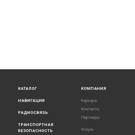
Не более 12 Вт
Степень защиты
Гальваническая
развязка от
питающей
сети, защита
от
переполюсовки,
защита от
перенапряжения
Размеры, мм
173,0x133,0x55,0
мм
КАТАЛОГ
КОМПАНИЯ
(центральный
модуль NS-
НАВИГАЦИЯ
Карьера
201CU,
Контакты
дополнительный
РАДИОСВЯЗЬ
модуль NS-
Партнеры
201R),
ТРАНСПОРТНАЯ
242,0x218,5x155,0
Услуги
БЕЗОПАСНОСТЬ
(приёмный