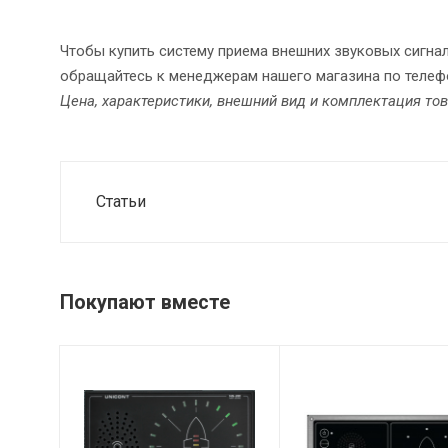
Чтобы купить систему приема внешних звуковых сигна
обращайтесь к менеджерам нашего магазина по телефо
Цена, характеристики, внешний вид и комплектация то
Статьи
Покупают вместе
Мощность
Класс защиты
IP44 (VSS-MP,
встроенного
громкоговорителя
VSS-SP), IP66
5 Вт
(VSS-MU)