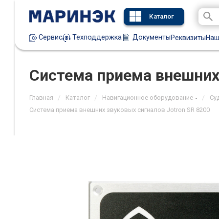
Каталог
Техподдержка
Документы
Сервис
Реквизиты
Наш
Система приема внешних 
/
/
/
Главная
Каталог
Навигационное оборудование
Су
Система приема внешних звуковых сигналов Jotron SR 8200