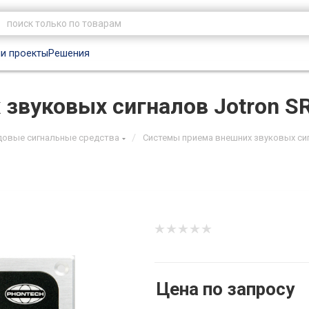
и проекты
Решения
звуковых сигналов Jotron S
/
довые сигнальные средства
Системы приема внешних звуковых си
Цена по запросу