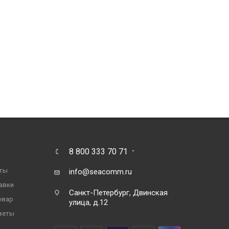
8 800 333 70 71
ты
info@seacomm.ru
авки
Санкт-Петербург, Двинская
овар
улица, д.12
веты