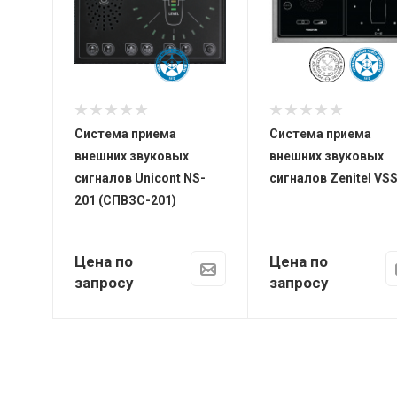
(центральный
Вес
модуль NS-
1,3 кг (VSS-
201CU,
MP), 0,75 кг
дополнительный
(VSS-SP), 8,2
модуль NS-
кг (VSS-MU)
201R)
Класс защиты
Система приема
Система приема
IP44
внешних звуковых
внешних звуковых
(центральный
сигналов Unicont NS-
сигналов Zenitel VS
модуль NS-
201 (СПВЗС-201)
201CU,
дополнительный
модуль NS-
Цена по
Цена по
201R), IP56
(приёмный
запросу
запросу
блок NS-201M)
Питание
9,5…36,0 В
пост. тока
Потребление