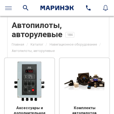
Автопилоты,
авторулевые
184
/
/
/
Главная
Каталог
Навигационное оборудование
Автопилоты, авторулевые
Аксессуары и
Комплекты
дополнительное
автопилотов