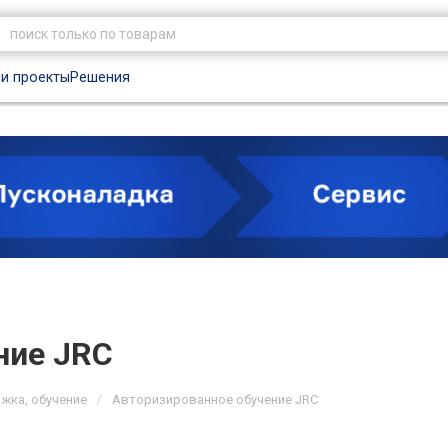
и проекты
Решения
ние JRC
/
жка, обучение
Авторизированное обучение JRC