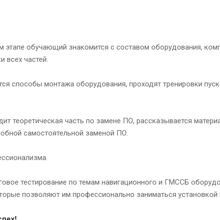
ом этапе обучающий знакомится с составом оборудования, ком
 всех частей.
ются способы монтажа оборудования, проходят тренировки пус
дит теоретическая часть по замене ПО, рассказывается матер
пробной самостоятельной заменой ПО.
ессионализма.
говое тестирование по темам навигационного и ГМССБ оборуд
которые позволяют им профессионально заниматься установкой
спех!