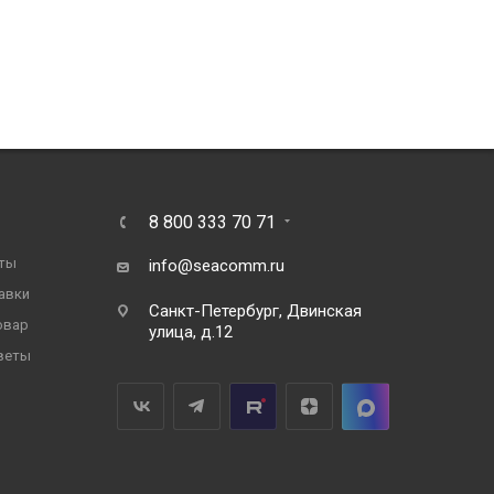
8 800 333 70 71
ты
info@seacomm.ru
авки
Санкт-Петербург, Двинская
овар
улица, д.12
веты