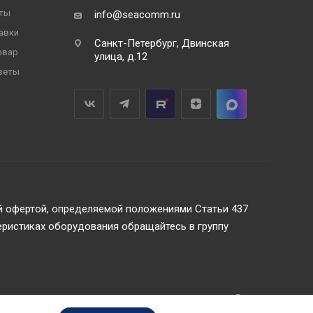
ты
info@seacomm.ru
авки
Санкт-Петербург, Двинская
овар
улица, д.12
веты
ой офертой, определяемой положениями Статьи 437
еристиках оборудования обращайтесь в группу