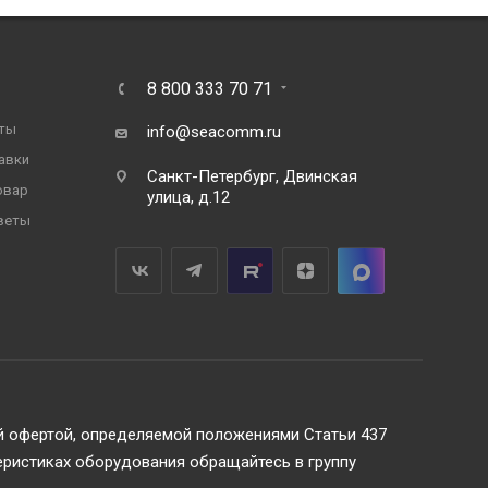
8 800 333 70 71
ты
info@seacomm.ru
авки
Санкт-Петербург, Двинская
овар
улица, д.12
веты
ой офертой, определяемой положениями Статьи 437
еристиках оборудования обращайтесь в группу