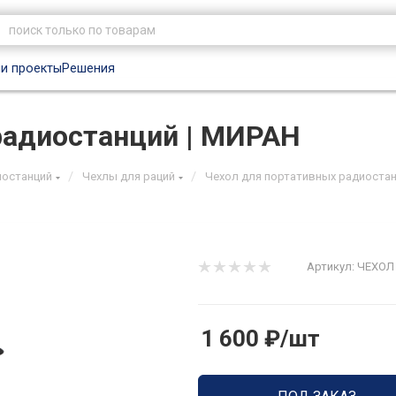
и проекты
Решения
радиостанций | МИРАН
/
/
иостанций
Чехлы для раций
Чехол для портативных радиостан
Артикул:
ЧЕХОЛ
1 600
₽
/шт