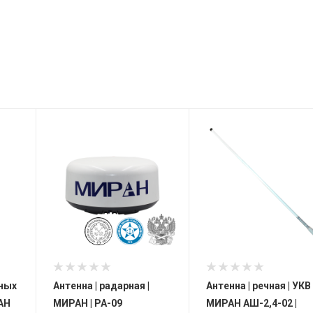
ных
Антенна | радарная |
Антенна | речная | УКВ 
АН
МИРАН | РА-09
МИРАН АШ-2,4-02 |