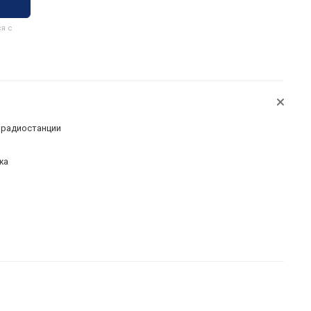
я с
 радиостанции
жа