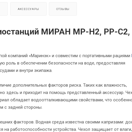
Я
АКСЕССУАРЫ
ОТЗЫВЫ
иостанций МИРАН МР-Н2, РР-С2,
ппой компаний «Маринэк» и совместим с портативными рациями
вую роль в обеспечении безопасности на воде, предоставляя
судами и внутри экипажа.
личие дополнительных факторов риска. Таких как влажность,
но здесь и приходит на помощь представленный аксессуар. Че
териал обладает водоотталкивающими свойствами, что особенн
м с задней стороны.
ешних факторов. Водная среда известна своими капризами: до
ся на работоспособности устройства. Чехол защищает от влаги,