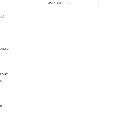
ЗАДАТЬ ВОПРОС
ий.
ырезы
тоит
ко
 и