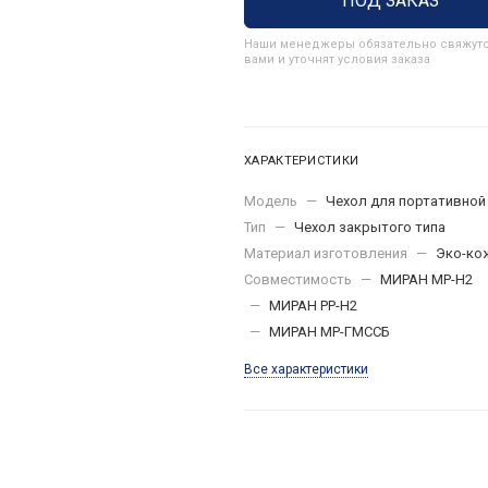
ПОД ЗАКАЗ
Наши менеджеры обязательно свяжутс
вами и уточнят условия заказа
ХАРАКТЕРИСТИКИ
Модель
—
Чехол для портативной
Тип
—
Чехол закрытого типа
Материал изготовления
—
Эко-ко
Совместимость
—
МИРАН МР-Н2
—
МИРАН РР-Н2
—
МИРАН МР-ГМССБ
Все характеристики