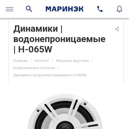
Динамики |
водонепроницаемые
| H-065W
/
/
/
Главная
Каталог
Морская акустика
/
Коаксиальные колонки
Динамики | водонепроницаемые | H-065W