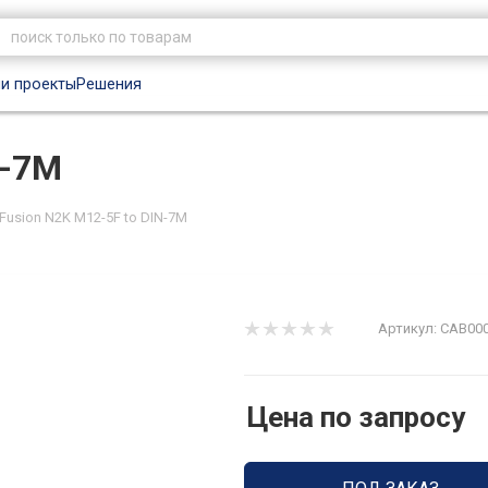
и проекты
Решения
N-7M
Fusion N2K M12-5F to DIN-7M
Артикул:
CAB00
Цена по запросу