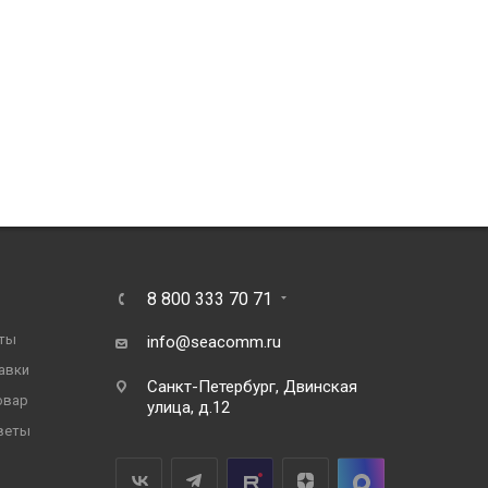
8 800 333 70 71
ты
info@seacomm.ru
авки
Санкт-Петербург, Двинская
овар
улица, д.12
веты