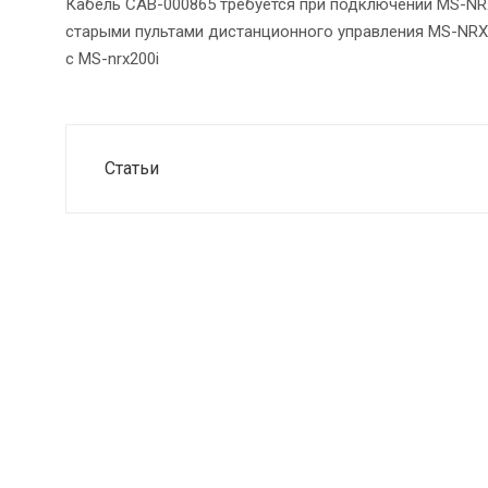
Кабель CAB-000865 требуется при подключении MS-NR
старыми пультами дистанционного управления MS-NRX2
с MS-nrx200i
Статьи