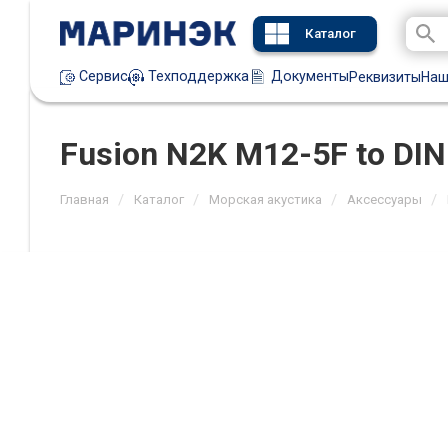
Каталог
Техподдержка
Документы
Сервис
Реквизиты
Наш
Fusion N2K M12-5F to DI
/
/
/
/
Главная
Каталог
Морская акустика
Аксессуары