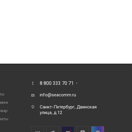
8 800 333 70 71
ты
info@seacomm.ru
авки
Санкт-Петербург, Двинская
овар
улица, д.12
веты