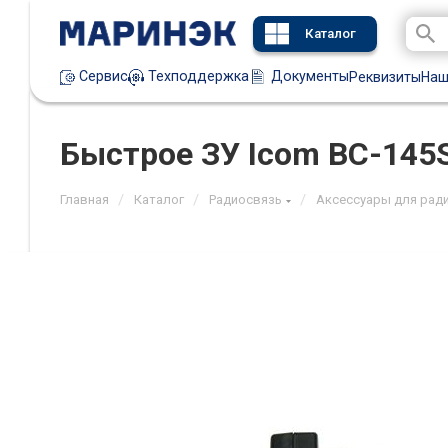
Каталог
Техподдержка
Документы
Сервис
Реквизиты
Наш
Быстрое ЗУ Icom BC-145
/
/
/
Главная
Каталог
Радиосвязь
Аксессуары для рад