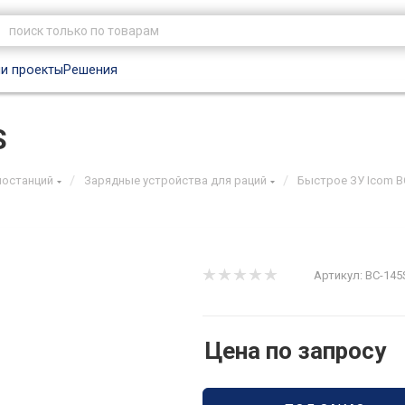
и проекты
Решения
S
/
/
иостанций
Зарядные устройства для раций
Быстрое ЗУ Icom B
Артикул:
BC-145
Цена по запросу