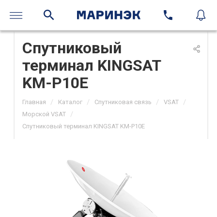
Спутниковый
терминал KINGSAT
KM-P10E
/
/
/
/
Главная
Каталог
Спутниковая связь
VSAT
/
Морской VSAT
Спутниковый терминал KINGSAT KM-P10E