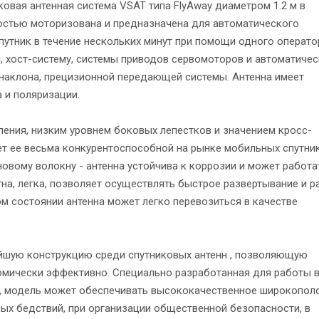
вая антенная система VSAT типа FlyAway диаметром 1.2 м в
остью моторизована и предназначена для автоматического
путник в течение нескольких минут при помощи одного операто
, хост-систему, системы приводов сервомоторов и автоматиче
 наклона, прецизионной передающей системы. Антенна имеет
 и поляризации.
ения, низким уровнем боковых лепестков и значением кросс-
ает ее весьма конкурентоспособной на рынке мобильных спутни
новому волокну - антенна устойчива к коррозии и может работа
на, легка, позволяет осуществлять быстрое развертывание и р
м состоянии антенна может легко перевозиться в качестве
йшую конструкцию среди спутниковых антенн , позволяющую
омически эффективно. Специально разработанная для работы 
та, модель может обеспечивать высококачественное широкопол
ых бедствий, при организации общественной безопасности, в