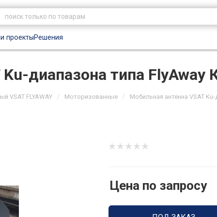
и проекты
Решения
 Ku-диапазона типа FlyAway
/
/
ый VSAT FLYAWAY
Моторизованные
Мобильная антенна VSAT Ku-
Цена по запросу