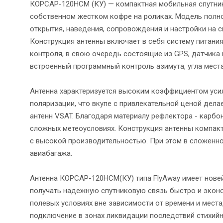
КОРСАР-120НСМ (КУ) — компактная мобильная спутнико
собственном жестком кофре на роликах. Модель полн
открытия, наведения, сопровождения и настройки на с
Конструкция антенны включает в себя систему питания
контроля, в свою очередь состоящие из GPS, датчика
встроенный программный контроль азимута, угла места
Антенна характеризуется высоким коэффициентом усил
поляризации, что вкупе с привлекательной ценой дел
антенн VSAT. Благодаря материалу рефлектора - карбо
сложных метеоусловиях. Конструкция антенны компакт
с высокой производительностью. При этом в сложенно
авиабагажа.
Антенна КОРСАР-120НСМ(КУ) типа FlyAway имеет нове
получать надежную спутниковую связь быстро и экон
полевых условиях вне зависимости от времени и мес
подключение в зонах ликвидации последствий стихийн