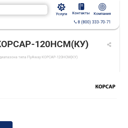
Контакты
Компания
Услуги
8 (800) 333-70-71
 КОРСАР-120НСМ(КУ)
диапазона типа FlyAway КОРСАР-120НСМ(КУ)