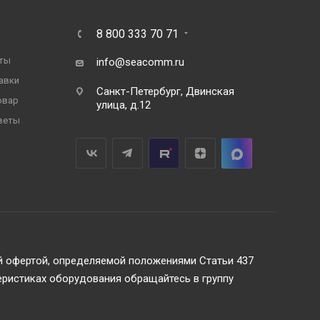
8 800 333 70 71
ты
info@seacomm.ru
авки
Санкт-Петербург, Двинская
овар
улица, д.12
веты
ой офертой, определяемой положениями Статьи 437
еристиках оборудования обращайтесь в группу