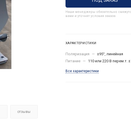
ПОД ЗАКАЗ
Наши менеджеры обязательно свяжутс
вами и уточнят условия заказа
ХАРАКТЕРИСТИКИ
Поляризация
—
±95°, линейная
Питание
—
110 или 220 В перем.т. 
Все характеристики
Я
ОТЗЫВЫ