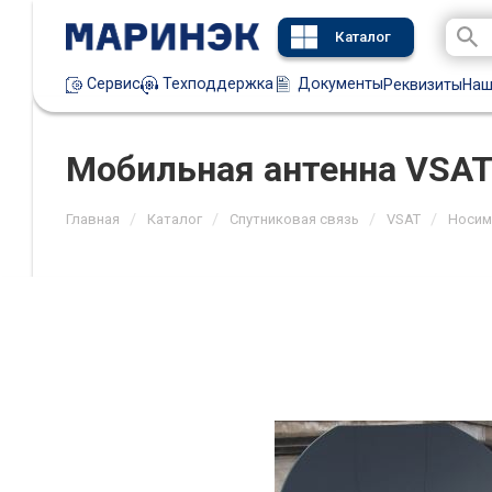
Каталог
Техподдержка
Документы
Сервис
Реквизиты
Наш
Мобильная антенна VSAT
/
/
/
/
Главная
Каталог
Спутниковая связь
VSAT
Носим