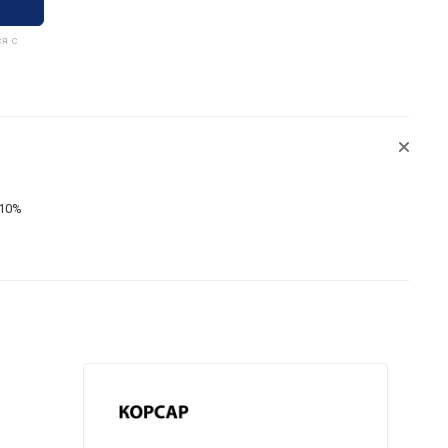
я с
±10%