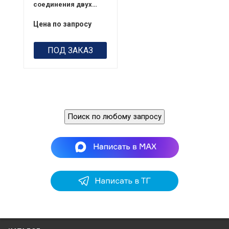
соединения двух
батарей Mastervolt
CHARGE MATE 1202
Цена по запросу
ПОД ЗАКАЗ
Поиск по любому запросу