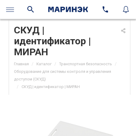
СКУД |
идентификатор |
МИРАН
/
/
/
Главная
Каталог
Транспортная безопасность
Оборудование для системы контроля и управления
доступом (СКУД)
/
СКУД | идентификатор | МИРАН