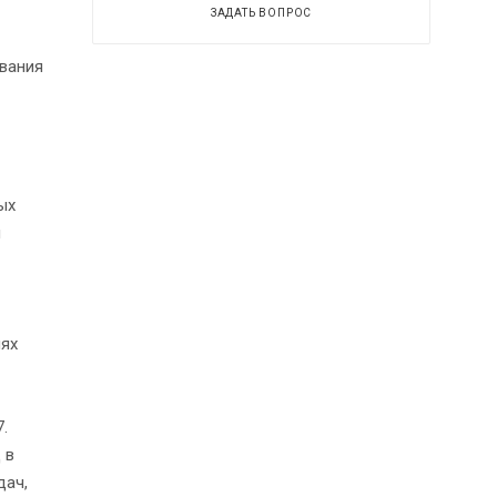
ЗАДАТЬ ВОПРОС
ования
ых
и
иях
.
 в
дач,