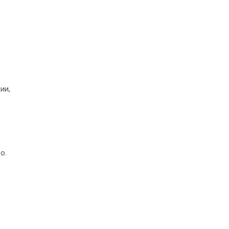
ии,
о.