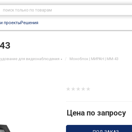
и проекты
Решения
43
/
удование для видеонаблюдения
Моноблок | МИРАН | ММ-43
Цена по запросу