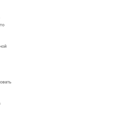
й
что
ной
ровать
в