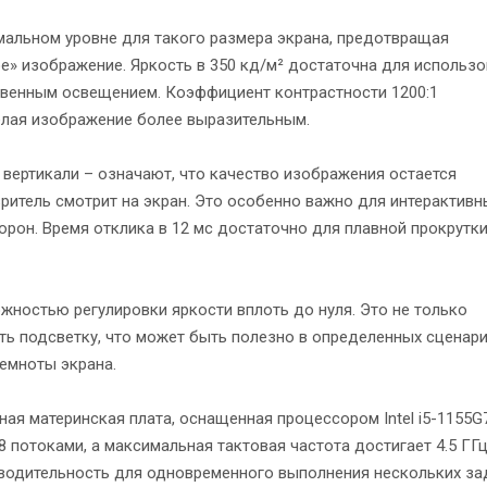
тимальном уровне для такого размера экрана, предотвращая
е» изображение. Яркость в 350 кд/м² достаточна для использ
твенным освещением. Коэффициент контрастности 1200:1
елая изображение более выразительным.
 вертикали – означают, что качество изображения остается
ритель смотрит на экран. Это особенно важно для интерактивн
торон. Время отклика в 12 мс достаточно для плавной прокрутк
жностью регулировки яркости вплоть до нуля. Это не только
ть подсветку, что может быть полезно в определенных сценар
темноты экрана.
 материнская плата, оснащенная процессором Intel i5-1155G7
 потоками, а максимальная тактовая частота достигает 4.5 ГГц
водительность для одновременного выполнения нескольких за