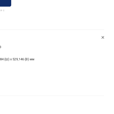
я с
3
84 (Ш) х 529,146 (В) мм