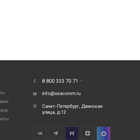
8 800 333 70 71
ты
info@seacomm.ru
авки
Санкт-Петербург, Двинская
овар
улица, д.12
веты