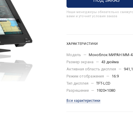
ПОД ЗАКАЗ
Наши менеджеры обязательно свяжутс
вами и уточнят условия заказа
ХАРАКТЕРИСТИКИ
Модель
—
Моноблок МИРАН ММ-4
Размер экрана
—
43 дюйма
Активная область дисплея
—
941,1
Режим отображения
—
16:9
Тип дисплея
—
TFT-LCD
Разрешение
—
1920×1080
Все характеристики