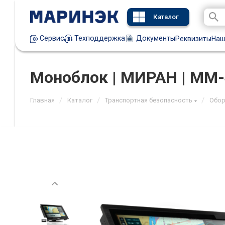
Каталог
Техподдержка
Документы
Сервис
Реквизиты
Наш
Моноблок | МИРАН | ММ-
/
/
/
Главная
Каталог
Транспортная безопасность
Обор