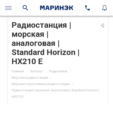
Радиостанция |
морская |
аналоговая |
Standard Horizon |
HX210 E
/
/
/
Главная
Каталог
Радиосвязь
/
Морские радиостанции
/
Морские портативные радиостанции
Радиостанция | морская | аналоговая | Standard Horizon |
HX210 E