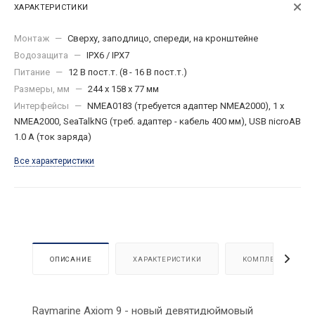
ХАРАКТЕРИСТИКИ
Монтаж
—
Сверху, заподлицо, спереди, на кронштейне
Водозащита
—
IPX6 / IPX7
Питание
—
12 В пост.т. (8 - 16 В пост.т.)
Размеры, мм
—
244 x 158 x 77 мм
Интерфейсы
—
NMEA0183 (требуется адаптер NMEA2000), 1 x
NMEA2000, SeaTalkNG (треб. адаптер - кабель 400 мм), USB nicroAB
1.0 A (ток заряда)
Все характеристики
ОПИСАНИЕ
ХАРАКТЕРИСТИКИ
КОМПЛЕКТАЦИЯ
Raymarine Axiom 9 - новый девятидюймовый