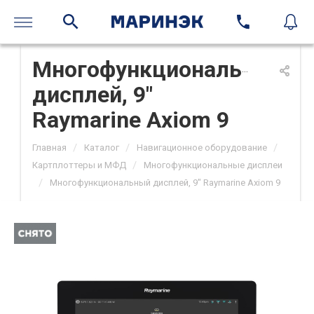
Многофункциональный
дисплей, 9"
Raymarine Axiom 9
/
/
/
Главная
Каталог
Навигационное оборудование
/
Картплоттеры и МФД
Многофункциональные дисплеи
/
Многофункциональный дисплей, 9" Raymarine Axiom 9