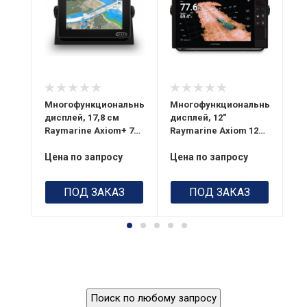
Управление
динамиками
Bluetooth /
Дополнительный
звук SiriusXM
Водозащита
IPX6 / IPX7
льный
Многофункциональный
Многофункциональный
Мн
дисплей, 17,8 см
дисплей, 12"
ди
Питание
 12
Raymarine Axiom+ 7
Raymarine Axiom 12
Ra
12 В пост. т. (от 8
RV
Pro-RVX
Pr
до 16 В пост. т.)
Цена по запросу
Цена по запросу
Це
Дисплей
Мультитач с
ПОД ЗАКАЗ
ПОД ЗАКАЗ
прочным
гидрофобным
покрытием
HydroTough
Энергопотребление
7,34 Вт. RV Sonar
версии 9,84 Вт
Поиск по любому запросу