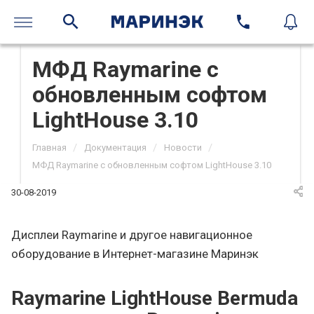
МФД Raymarine с
обновленным софтом
LightHouse 3.10
/
/
/
Главная
Документация
Новости
МФД Raymarine с обновленным софтом LightHouse 3.10
30-08-2019
Дисплеи Raymarine и другое навигационное
оборудование в Интернет-магазине Маринэк
Raymarine LightHouse Bermuda