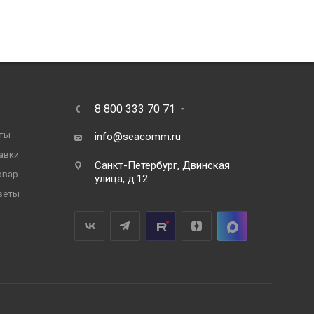
8 800 333 70 71
ты
info@seacomm.ru
авки
Санкт-Петербург, Двинская
овар
улица, д.12
веты