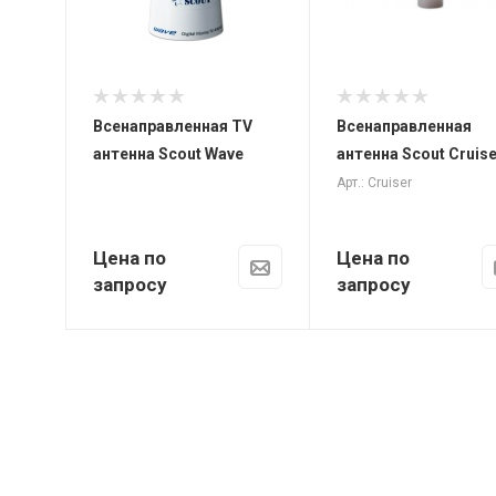
12 В
постоянного
тока
Каналы
фев.69
Всенаправленная TV
Всенаправленная
антенна Scout Wave
антенна Scout Cruise
Арт.: Cruiser
Цена по
Цена по
запросу
запросу