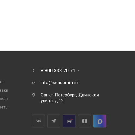
8 800 333 70 71
ты
info@seacomm.ru
авки
Санкт-Петербург, Двинская
овар
улица, д.12
веты