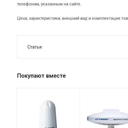
телефонам, указанным на сайте.
Цена, характеристики, внешний вид и комплектация то
Статьи
Покупают вместе
Цвет
Питание
Белый
12-24 В х 50 мА
постоянного
Сопротивление
тока
75 дБ
Питание