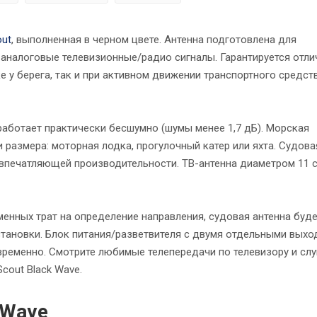
out
, выполненная в черном цвете. Антенна подготовлена для
 аналоговые телевизионные/радио сигналы. Гарантируется отли
 у берега, так и при активном движении транспортного средст
работает практически бесшумно (шумы менее 1,7 дБ). Морская
 размера: моторная лодка, прогулочный катер или яхта. Судова
впечатляющей производительности. ТВ-антенна диаметром 11 с
еменных трат на определение направления, судовая антенна буд
становки. Блок питания/разветвителя с двумя отдельными вых
временно. Смотрите любимые телепередачи по телевизору и сл
cout Black Wave.
 Wave