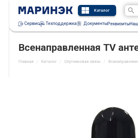
Каталог
Техподдержка
Документы
Сервис
Реквизиты
Наш
Всенаправленная TV анте
/
/
/
Главная
Каталог
Спутниковая связь
Всенаправленны