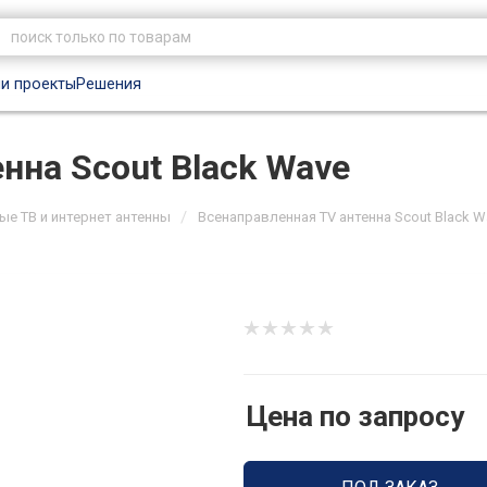
и проекты
Решения
нна Scout Black Wave
/
е ТВ и интернет антенны
Всенаправленная TV антенна Scout Black W
Цена по запросу