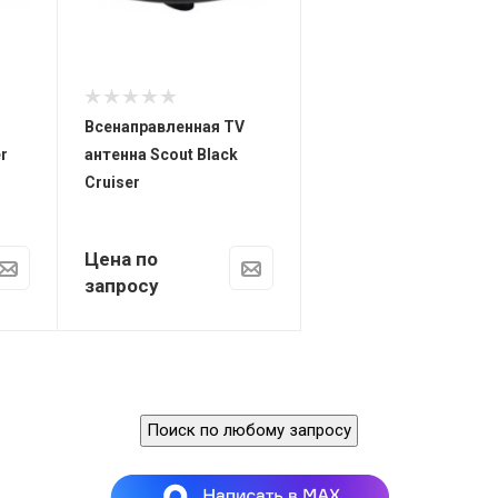
12 / 24 В
Каналы
фев.69
Вес
Всенаправленная TV
560 гр
r
антенна Scout Black
Cruiser
Цена по
запросу
Поиск по любому запросу