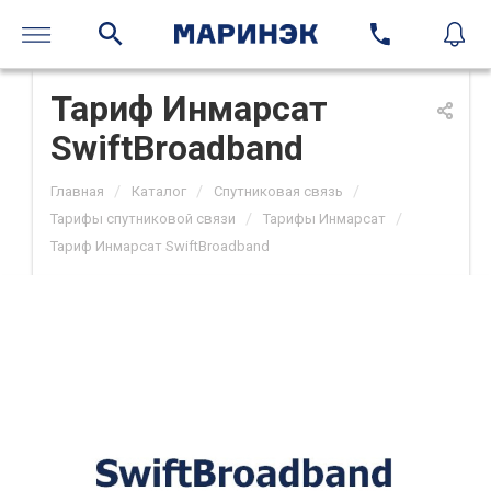
Тариф Инмарсат
SwiftBroadband
/
/
/
Главная
Каталог
Спутниковая связь
/
/
Тарифы спутниковой связи
Тарифы Инмарсат
Тариф Инмарсат SwiftBroadband