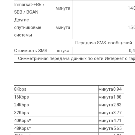
Inmarsat-FBB /
минута
14,
SBB / BGAN
Другие
спутниковые
минута
15,
системы
Передача SMS-сообщений
Стоимость SMS
штука
0,4
Симметричная передача данных по сети Интернет с г
8Kbps
минута
0,94
16Kbps
минута
1,88
24Kbps
минута
2,83
32Kbps
минута
3,77
40Kbps*
минута
4,71
48Kbps*
минута
5,65