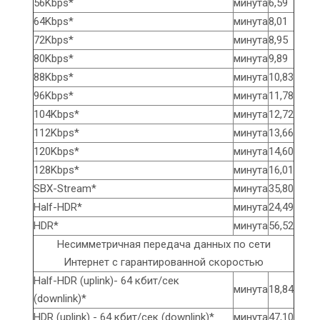
56Kbps*
минута
6,59
64Kbps*
минута
8,01
72Kbps*
минута
8,95
80Kbps*
минута
9,89
88Kbps*
минута
10,83
96Kbps*
минута
11,78
104Kbps*
минута
12,72
112Kbps*
минута
13,66
120Kbps*
минута
14,60
128Kbps*
минута
16,01
SBX-Stream*
минута
35,80
Half-HDR*
минута
24,49
HDR*
минута
56,52
Несимметричная передача данных по сети
Интернет с гарантированной скоростью
Half-HDR (uplink)- 64 кбит/сек
минута
18,84
(downlink)*
HDR (uplink) - 64 кбит/сек (downlink)*
минута
47,10