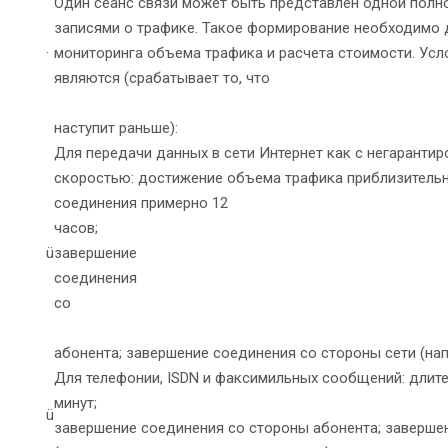
Один сеанс связи может быть представлен одной полн
записями о трафике. Такое формирование необходимо 
·
мониторинга объема трафика и расчета стоимости. Ус
являются (срабатывает то, что
наступит раньше):
Для передачи данных в сети Интернет как с негарантир
скоростью: достижение объема трафика приблизительн
соединения примерно 12
час
ü
завер
соедин
со ст
абонента; завершение соединения со стороны сети (нап
Для телефонии, ISDN и факсимильных сообщений: длит
мин
ü
завершение соединения со стороны абонента; заверше