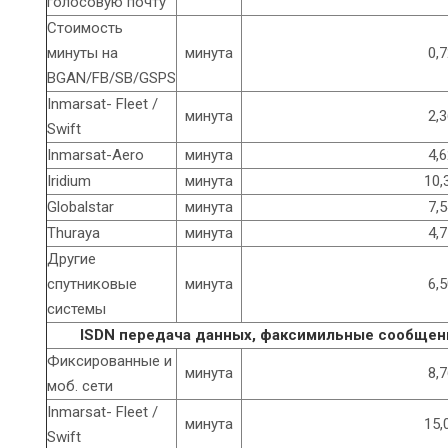
голосовую почту
Стоимость
минуты на
минута
0,7
BGAN/FB/SB/GSPS
Inmarsat- Fleet /
минута
2,3
Swift
Inmarsat-Aero
минута
4,6
Iridium
минута
10,
Globalstar
минута
7,5
Thuraya
минута
4,7
Другие
спутниковые
минута
6,5
системы
ISDN передача данных, факсимильные сообщени
Фиксированные и
минута
8,7
моб. сети
Inmarsat- Fleet /
минута
15,
Swift