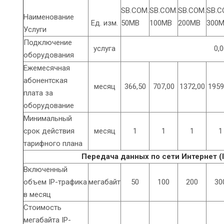
SB.COM.
SB.COM.
SB.COM.
SB.C
Наименование
Ед. изм.
50MB
100MB
200MB
300
Услуги
Подключение
услуга
0,0
оборудования
Ежемесячная
абонентская
месяц
366,50
707,00
1372,00
1959
плата за
оборудование
Минимальный
срок действия
месяц
1
1
1
1
тарифного плана
Передача данных по сети Интернет (
Включенный
объем IP-трафика
мегабайт
50
100
200
30
в месяц
Стоимость
мегабайта IP-