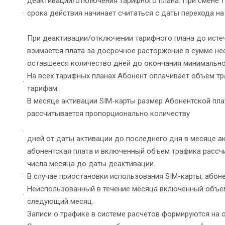
деактивации/отключения тарифного плана. При смене 
·
срока действия начинает считаться с даты перехода на
При деактивации/отключении тарифного плана до истеч
взимается плата за досрочное расторжение в сумме не
оставшееся количество дней до окончания минимально
На всех тарифных планах Абонент оплачивает объем т
·
тарифам.
В месяце активации SIM-карты размер Абонентской пл
рассчитывается пропорционально количеству
·
дней от даты активации до последнего дня в месяце а
абонентская плата и включенный объем трафика рассч
числа месяца до даты деактивации.
·
В случае приостановки использования SIM-карты, абон
Неиспользованный в течение месяца включенный объем 
·
следующий месяц.
Записи о трафике в системе расчетов формируются на о