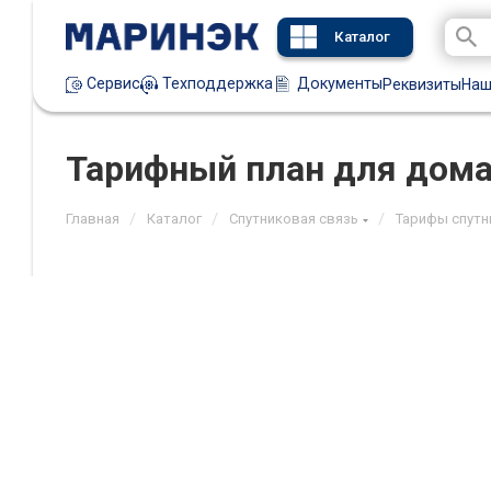
Каталог
Техподдержка
Документы
Сервис
Реквизиты
Наш
Тарифный план для дома
/
/
/
Главная
Каталог
Спутниковая связь
Тарифы спутн