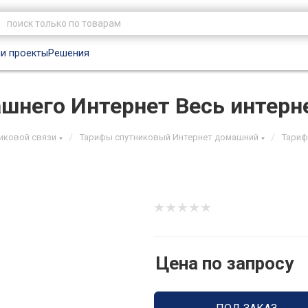
и проекты
Решения
шнего Интернет Весь интерн
/
/
иковой связи
Тарифы спутниковый Интернет домашний
Тариф
Цена по запросу