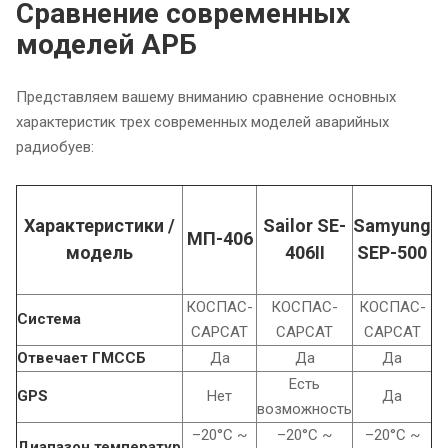
Сравнение современных
моделей АРБ
Представляем вашему вниманию сравнение основных
характеристик трех современных моделей аварийных
радиобуев:
Характеристики /
Sailor SE-
Samyung
МП-406
модель
406II
SEP-500
КОСПАС-
КОСПАС-
КОСПАС-
Система
САРСАТ
САРСАТ
САРСАТ
Отвечает ГМССБ
Да
Да
Да
Есть
GPS
Нет
Да
возможность
–20°C ~
–20°C ~
–20°C ~
Диапазон температур