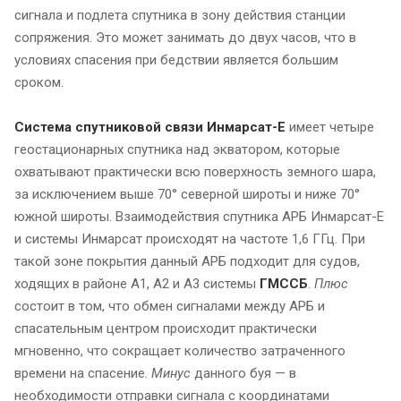
сигнала и подлета спутника в зону действия станции
сопряжения. Это может занимать до двух часов, что в
условиях спасения при бедствии является большим
сроком.
Система спутниковой связи Инмарсат-Е
имеет четыре
геостационарных спутника над экватором, которые
охватывают практически всю поверхность земного шара,
за исключением выше 70° северной широты и ниже 70°
южной широты. Взаимодействия спутника АРБ Инмарсат-Е
и системы Инмарсат происходят на частоте 1,6 ГГц. При
такой зоне покрытия данный АРБ подходит для судов,
ходящих в районе А1, А2 и А3 системы
ГМССБ
.
Плюс
состоит в том, что обмен сигналами между АРБ и
спасательным центром происходит практически
мгновенно, что сокращает количество затраченного
времени на спасение.
Минус
данного буя — в
необходимости отправки сигнала с координатами