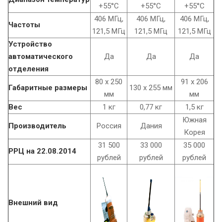
+55°C
+55°C
+55°C
406 МГц,
406 МГц,
406 МГц,
Частоты
121,5 МГц
121,5 МГц
121,5 МГц
Устройство
автоматического
Да
Да
Да
отделения
80 х 250
91 х 206
Габаритные размеры
130 х 255 мм
мм
мм
Вес
1 кг
0,77 кг
1,5 кг
Южная
Производитель
Россия
Дания
Корея
31 500
33 000
35 000
РРЦ на 22.08.2014
рублей
рублей
рублей
Внешний вид