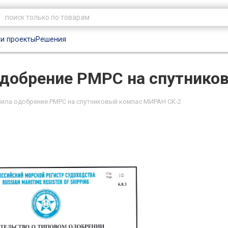
и проекты
Решения
одобрение РМРС на спутник
чила одобрение РМРС на спутниковый компас МИРАН СК-2