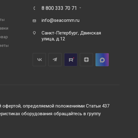
8 800 333 70 71
ты
info@seacomm.ru
авки
Санкт-Петербург, Двинская
овар
улица, д.12
веты
ой офертой, определяемой положениями Статьи 437
еристиках оборудования обращайтесь в группу