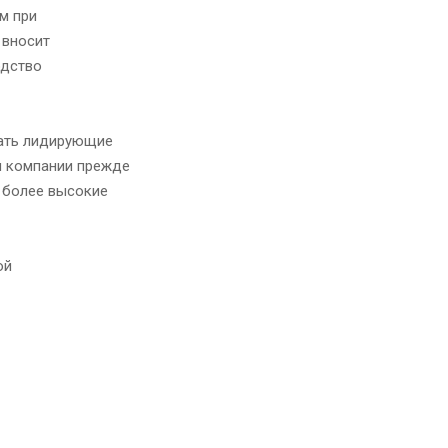
м при
 вносит
одство
мать лидирующие
ы компании прежде
 более высокие
ой