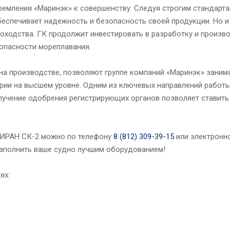
ремления «Маринэк» к совершенству. Следуя строгим стандарта
беспечивает надежность и безопасность своей продукции. Но и
доходства. ГК продолжит инвестировать в разработку и произв
опасности мореплавания.
 на производстве, позволяют группе компаний «Маринэк» зани
ории на высшем уровне. Одним из ключевых направлений работ
лучение одобрения регистрирующих органов позволяет ставить
МИРАН СК-2 можно по телефону
8 (812) 309-39-15
или электронн
наполнить ваше судно лучшим оборудованием!
ях: