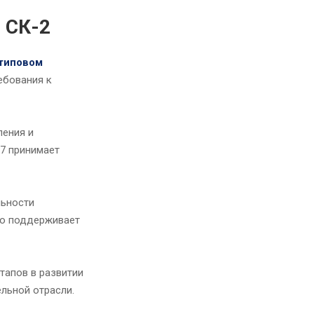
 СК-2
 типовом
ебования к
ления и
-7 принимает
льности
но поддерживает
тапов в развитии
льной отрасли.