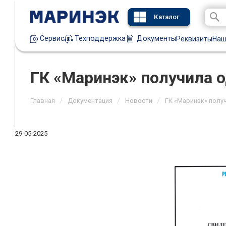
Каталог
Техподдержка
Документы
Сервис
Реквизиты
Наш
ГК «Маринэк» получила 
/
/
/
Главная
Документация
Новости
ГК «Маринэк» полу
29-05-2025