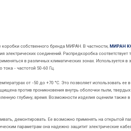
е коробки собственного бренда МИРАН. В частности,
МИРАН К
ия электрических соединений. Распредкоробка соответствует 
именяться в различных климатических зонах. Используется в 
 тока - частотой 50-60 Гц.
пературах от -50 до +70 °C. Это позволяет использовать ее в
щищена против проникновения внутрь оболочки пыли, твердых т
еленную глубину, время. Возможности изделия оценили также в
ивать, демонтировать. Ее возможно применять на открытой па
ическим параметрам она надежно защитит электрические кабел