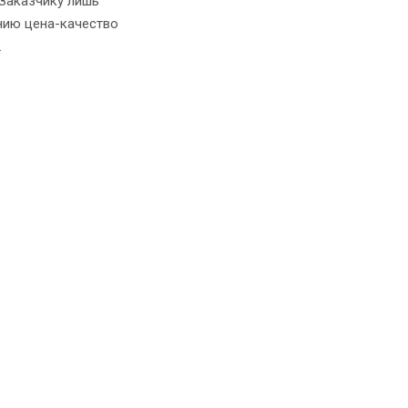
Заказчику лишь
нию цена-качество
.