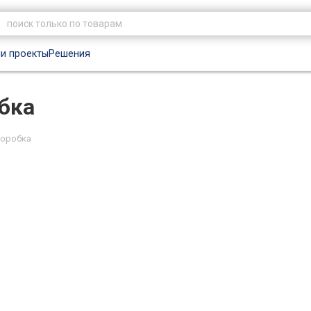
и проекты
Решения
бка
коробка