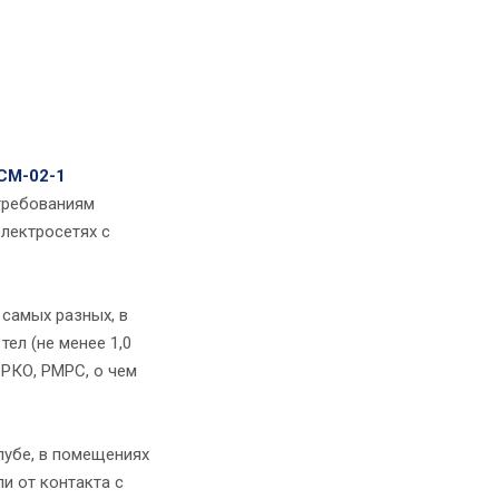
СМ-02-1
требованиям
электросетях с
 самых разных, в
ел (не менее 1,0
 РКО, РМРС, о чем
лубе, в помещениях
и от контакта с