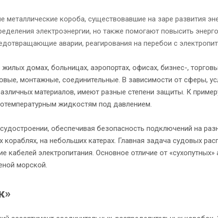
е металлические короба, существовавшие на заре развития эн
ределения электроэнергии, но также помогают повысить энерг
дотвращающие аварии, реагирования на перебои с электропит
илых домах, больницах, аэропортах, офисах, бизнес-, торговых
овые, монтажные, соединительные. В зависимости от сферы, ус
азличных материалов, имеют разные степени защиты. К пример
котемпературным жидкостям под давлением.
судостроении, обеспечивая безопасность подключений на разн
х кораблях, на небольших катерах. Главная задача судовых ра
 кабелей электропитания. Основное отличие от «сухопутных» 
еной морской.
к»