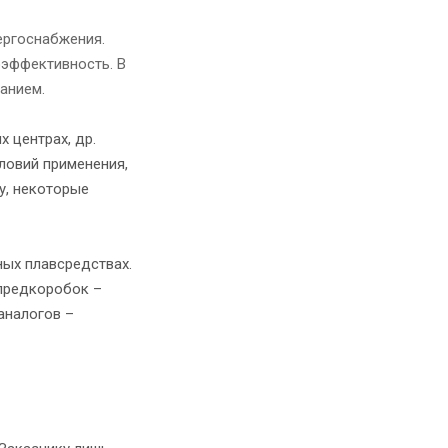
ергоснабжения.
оэффективность. В
анием.
 центрах, др.
ловий применения,
у, некоторые
ых плавсредствах.
спредкоробок –
аналогов –