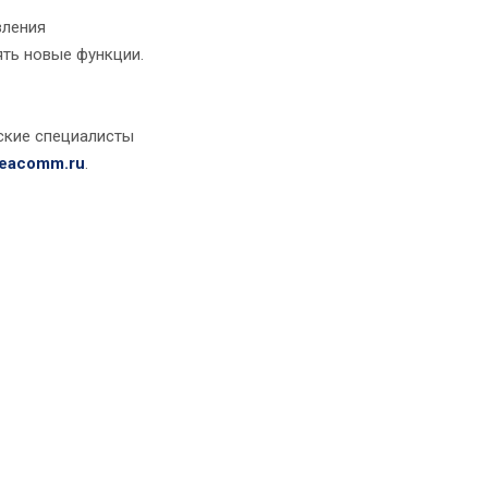
вления
ть новые функции.
еские специалисты
eacomm.ru
.