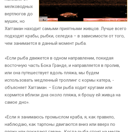
мелководных
вертлюгов до
мушек, но
Хаггаман находит самыми приятными живцов. Лучше всего
подходят крабы, рыбки, селедка – в зависимости от того,
чем занимается в данный момент рыба.
«Если рыба движется в одном направлении, покидая
восточную часть Бока Гранде, и направляется в пролив,
или она путешествует вдоль пляжа, мы будем
использовать медленный троллинг с кормы катера, -
объясняет Хаггаман. – Если рыба ходит кругами или
кормится вблизи дна около пляжа, я брошу ей живца на
самое дно».
«Если я занимаюсь промыслом краба, я, как правило,
наблюдаю, как тарпоны двигаются вниз или вверх по
пляжу или покидают гавань. Когда рыба стоит на месте,