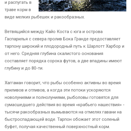
и распугать в
траве корм в
виде мелких рыбешек и ракообразных.
Ветвящийся между Кайо Коста с юга и острова
Гаспарилья с севера пролив Бока Гранде предоставляет
тарпону широкий и плодородный путь к Шарлотт Харбор и
от него. Средняя глубина скалистого основания
составляет порядка сорока футов, а две впадины имеют
глубину и до 80-ти.
Хаггаман говорит, что рыбы особенно активны во время
приливов и отливов, а когда эти потоки ускоряются
новолуниями и полнолуниями, рыболовы готовятся для
сумасшедшего действия во время «крабьего нашествия» -
тысячи ракообразных вымываются на отмелях гавани на
быстроспадающей воде. Тарпон обожает этот соленый
буфет, получая качественный поверхностный корм.