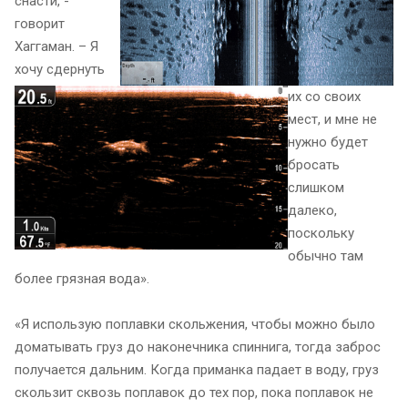
снасти, -
говорит
Хаггаман. – Я
хочу сдернуть
их со своих
мест, и мне не
нужно будет
бросать
слишком
далеко,
поскольку
обычно там
более грязная вода».
«Я использую поплавки скольжения, чтобы можно было
доматывать груз до наконечника спиннига, тогда заброс
получается дальним. Когда приманка падает в воду, груз
скользит сквозь поплавок до тех пор, пока поплавок не