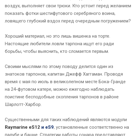
воздух, выполняет свои трюки. Кто устоит перед желанием
показать фотки шестифутового серебряного воина,
ловящего глубокий вздох перед очередным погружением?
Хороший материал, но это лишь вишенка на торте.
Настоящие любители ловли тарпона ищут его ради
борьбы, чтобы выяснить, кто сломается первым.
Своими мыслями по этому поводу делится один из
знатоков тарпонов, капитан Джефф Хаггаман. Проводя
время с мая по июль в великолепном месте Бока-Гранде
на 24-футовом катере, можно ежегодно наблюдать
поистине бесподобные скопления тарпонов в районе
Шарлотт-Харбор.
Существенными для таких наблюдений являются модули
Raymarine eS12
и eS9
, установленные соответственно на
палубе и башне. Стратегии работы сонара представляют