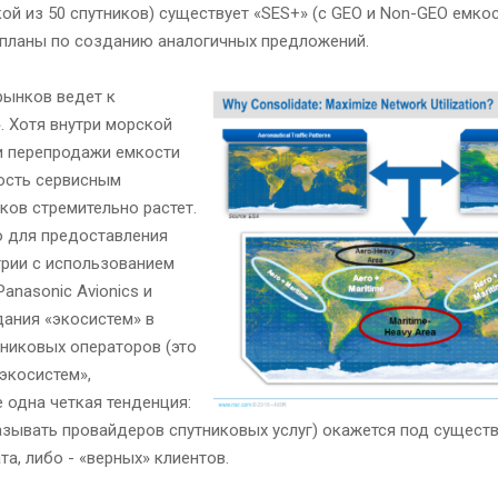
кой из 50 спутников) существует «SES+» (с GEO и Non-GEO емко
 планы по созданию аналогичных предложений.
рынков ведет к
. Хотя внутри морской
и перепродажи емкости
кость сервисным
ов стремительно растет.
во для предоставления
трии с использованием
anasonic Avionics и
здания «экосистем» в
тниковых операторов (это
экосистем»,
 одна четкая тенденция:
называть провайдеров спутниковых услуг) окажется под сущес
та, либо - «верных» клиентов.