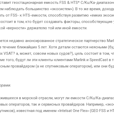
ставит геостационарная емкость FSS & HTS* C/Ku/Ka-диапазоно
м наблюдать большинство «экосистем»). В то же время, доход
ать от FSS- к HTS-емкости, способствуя развитию «емких экоси
состоит в том, кто будет создавать факторы, способствующие
кой «верности» держателю той или иной емкости.
тся недавно анонсированное стратегическое партнерство Marli
 в течение ближайших 5 лет. Хотя детали остаются неясными (бу
х VSAT? а, может, совсем новых судов?), цель состоит в том, 
е того, будут ли эти клиенты клиентами Marlink и SpeedCast в 
исным провайдером (а не спутниковым оператором), или они бу
орами.
ложившееся в морской отрасли, могут ли емкости C/Ku/Ka-диап
овых операторов, так и сервисных провайдеров. Например, «экос
ников), известная под именем «Intelsat One Flex» (GEO FSS и H