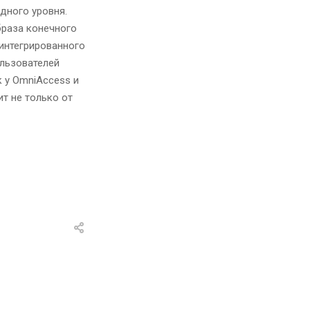
дного уровня.
браза конечного
 интегрированного
ользователей
к у OmniAccess и
ит не только от