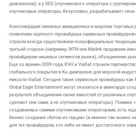
диапазонов); а у SES (спутникового оператора с группиров
спутниковые операторы, безусловно, разрабатывают свои
Консолидация смежных авиационных и морских торговых 
появлению крупного «провайдера сервисных провайдеров»
отрасли всегда существовали полуофициальные тенденци
третьей стороне (например, MTN или Marlink продавали ем
провайдерам нишевых сегментов рынка), объединение рынк
Еще со времен 2009 года, KVH и ViaSat строили партнерст
глобального покрытия в Ku-диапазоне для морской индус
емкости ViaSat. Сегодня такие сервисные провайдеры как P
Global Eagle Entertainment могут оказаться в авангарде со
результате объединения своих емкостей от различных спу
сделают они сами, а не спутниковые операторы). Помимо «
создаваемых самими спутниковыми операторами, есть еще
бизнес создания «битов из герцев» (а именно так можно 
для тех провайдеров, кто либо не имеет достаточного охва