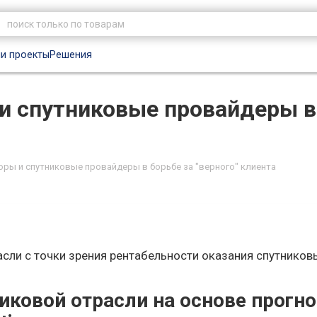
и проекты
Решения
 спутниковые провайдеры в 
ры и спутниковые провайдеры в борьбе за "верного" клиента
сли с точки зрения рентабельности оказания спутников
иковой отрасли на основе прогно