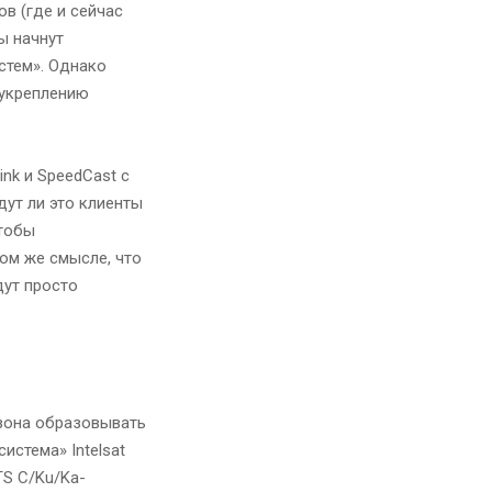
в (где и сейчас
ы начнут
стем». Однако
 укреплению
nk и SpeedCast c
дут ли это клиенты
чтобы
том же смысле, что
дут просто
азона образовывать
истема» Intelsat
TS C/Ku/Ka-