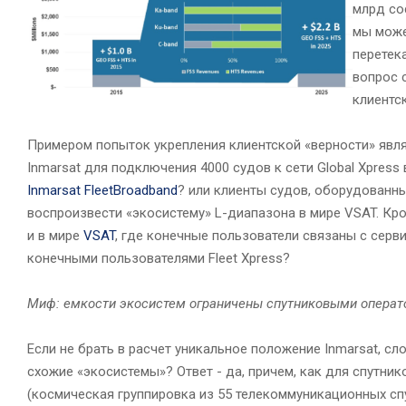
млрд со
мы може
перетек
вопрос 
клиентс
Примером попыток укрепления клиентской «верности» являе
Inmarsat для подключения 4000 судов к сети Global Xpress
Inmarsat FleetBroadband
? или клиенты судов, оборудованны
воспроизвести «экосистему» L-диапазона в мире VSAT. Кром
и в мире
VSAT
, где конечные пользователи связаны с серв
конечными пользователями Fleet Xpress?
Миф: емкости экосистем ограничены спутниковыми операт
Если не брать в расчет уникальное положение Inmarsat, с
схожие «экосистемы»? Ответ - да, причем, как для спутник
(космическая группировка из 55 телекоммуникационных спут