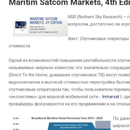
Maritim Satcom Markets, 4th Edi
NSR (Nothern Sky Research) –
вопросом, достаточно ли хор
Факт: Спутниковые операторы
стоимости.
Одной из возможностей повышения рентабельности спутни
называемых «верных» клиентов, что значительно сокращае
(Direct To the Home, домашнее спутниковое ТВ) могут по
видеосигналом и высокой стоимостью перестройки бытовы
спутниковым оператором так, чтобы пользователи перемещ
«экосистемы» для морской мобильной сети -
Inmarsat
L-ди
провайдеры фокусируются на его продвижении и на отнош
По данны
широкоп