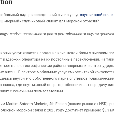
tion
 глобальный лидер исследований рынка услуг
спутниковой связи
ош «верный» спутниковый клиент для морской отрасли?
 ищут любые возможности роста рентабельности внутри цепочек
ковых услуг является создание клиентской базы с высоким пр
т издержки оператора на их постоянные переключения. На таки
являться целые географические районы «верных» клиентов, уде
х антенн. В секторе мобильных услуг емкость такой «экосист
ались внутри его собственного парка спутников. Классически
апазона, где спутниковый оператор обеспечивает передачу сиг
ениях с конечными пользователями.
м Maritim Satcom Markets, 4th Edition (анализ рынка от NSR), р
олосной морской связи к 2025 году достигнет примерно $3.3 мл