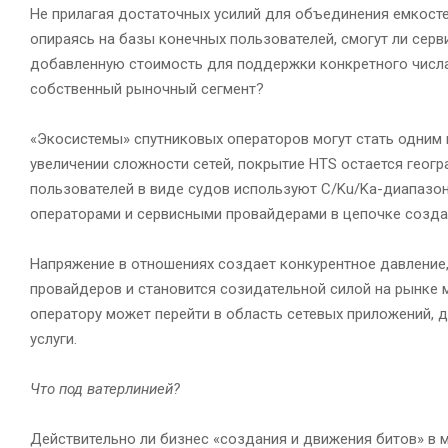
Не прилагая достаточных усилий для объединения емкосте
опираясь на базы конечных пользователей, смогут ли сер
добавленную стоимость для поддержки конкретного числа
собственный рыночный сегмент?
«Экосистемы» спутниковых операторов могут стать одним 
увеличении сложности сетей, покрытие HTS остается гео
пользователей в виде судов используют C/Ku/Ka-диапазо
операторами и сервисными провайдерами в цепочке созда
Напряжение в отношениях создает конкурентное давление
провайдеров и становится созидательной силой на рынке м
оператору может перейти в область сетевых приложений, 
услуги.
Что под ватерлинией?
Действительно ли бизнес «создания и движения битов» в м