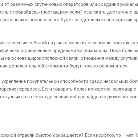
й от различных спутниковых операторов или создания уникальн
висные провайдеры (поставщики услуг) извлекать достаточно 
 рыночных игроков или это будет следствием консолидации п
из ключевых событий на рынке морских перевозок, поскольку 
графически ограниченным пределами Ka-диапазона. Пока больш
ны на основе широкополосной связи, отношения между спутни
ния дополнительной стоимости будут только осложняться.
, укрепление покупательной способности среди нескольких бо
орских перевозок. Если говорить более конкретно, разговор о
доступных в его сети, где сервисный провайдер подключает со
орской отрасли быстро сокращается? Если коротко, то – нет. М