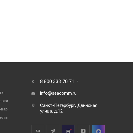
8 800 333 70 71
ты
info@seacomm.ru
авки
Санкт-Петербург, Двинская
овар
улица, д.12
веты