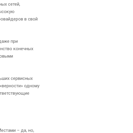
ых сетей,
высокую
ровайдеров в свой
даже при
инство конечных
ковыми
льших сервисных
 «верности» одному
ответствующие
естами – да, но,