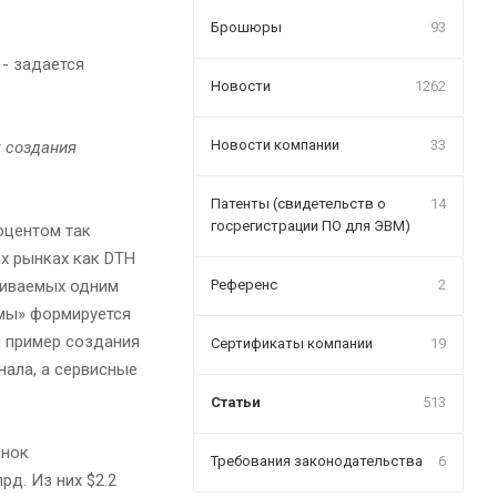
Брошюры
93
- задается
Новости
1262
Новости компании
33
 создания
Патенты (свидетельств о
14
госрегистрации ПО для ЭВМ)
оцентом так
х рынках как DTH
рживаемых одним
Референс
2
емы» формируется
й пример создания
Сертификаты компании
19
нала, а сервисные
Статьи
513
ынок
Требования законодательства
6
рд. Из них $2.2