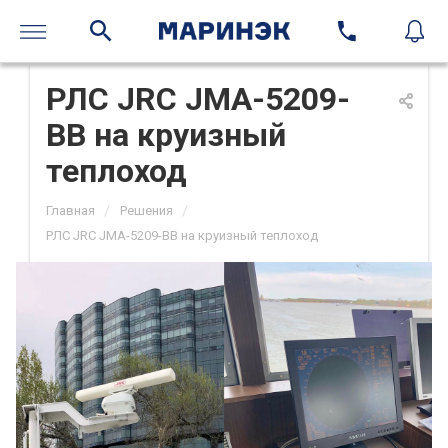
РЛС JRC JMA-5209-
BB на круизный
теплоход
/
/
Главная
Решения
РЛС JRC JMA-5209-BB на круизный теплоход