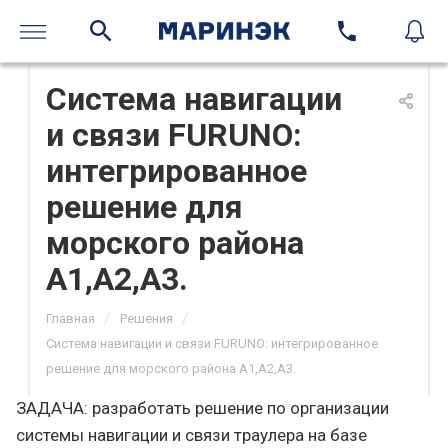
Система навигации
и связи FURUNO:
интегрированное
решение для
морского района
А1,А2,А3.
/
/
Главная
Решения
Система навигации и связи FURUNO: интегрированное
решение для морского района А1,А2,А3.
ЗАДАЧА: разработать решение по организации
системы навигации и связи траулера на базе