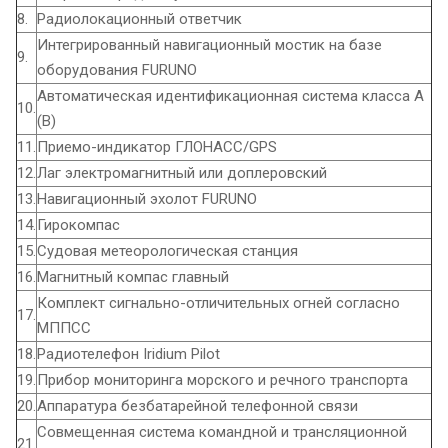
8.
Радиолокационный ответчик
Интегрированный навигационный мостик на базе
9.
оборудования FURUNO
Автоматическая идентификационная система класса А
10.
(В)
11.
Приемо-индикатор ГЛОНАСС/GPS
12.
Лаг электромагнитный или доплеровский
13.
Навигационный эхолот FURUNO
14.
Гирокомпас
15.
Cудовая метеорологическая станция
16.
Магнитный компас главный
Комплект сигнально-отличительных огней согласно
17.
МППСС
18.
Радиотелефон Iridium Pilot
19.
Прибор мониторинга морского и речного транспорта
20.
Аппаратура безбатарейной телефонной связи
Совмещенная система командной и трансляционной
21.