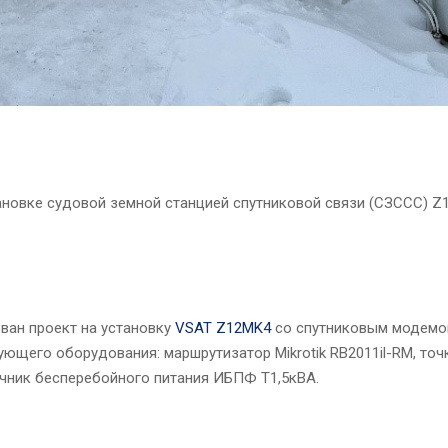
новке судовой земной станцией спутниковой связи (СЗССС) Z
ован проект на установку
VSAT Z12MK4
со спутниковым модемом G
ющего оборудования: маршрутизатор Mikrotik RB2011il-RM, точк
сточник бесперебойного питания ИБПФ Т1,5кВА.