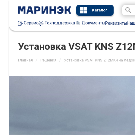
Каталог
Техподдержка
Документы
Сервис
Реквизиты
Наш
Установка VSAT KNS Z12
/
/
Главная
Решения
Установка VSAT KNS Z12MK4 на ледо