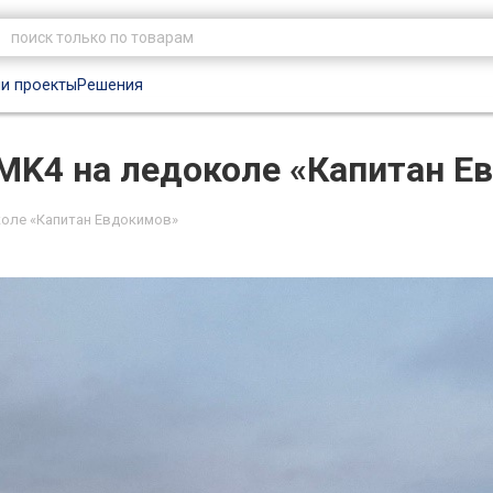
и проекты
Решения
MK4 на ледоколе «Капитан Е
коле «Капитан Евдокимов»