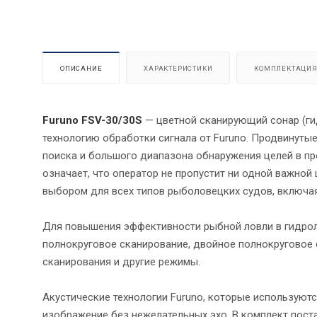
ОПИСАНИЕ
ХАРАКТЕРИСТИКИ
КОМПЛЕКТАЦИ
Furuno FSV-30/30S
— цветной сканирующий сонар (ги
технологию обработки сигнала от Furuno. Продвинуты
поиска и большого диапазона обнаружения целей в про
означает, что оператор не пропустит ни одной важной
выбором для всех типов рыболовецких судов, включая
Для повышения эффективности рыбной ловли в гидро
полнокруговое сканирование, двойное полнокруговое 
сканирования и другие режимы.
Акустические технологии Furuno, которые используют
изображение без нежелательных эхо. В комплект пост