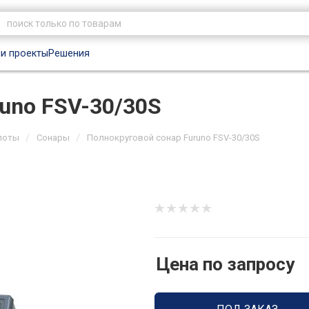
и проекты
Решения
uno FSV-30/30S
/
/
лоты
Сонары
Полнокруговой сонар Furuno FSV-30/30S
Цена по запросу