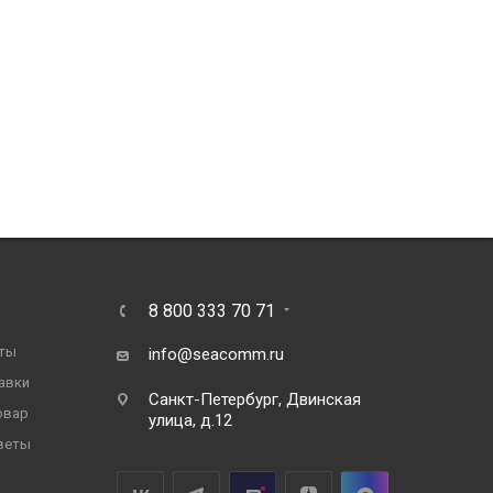
8 800 333 70 71
ты
info@seacomm.ru
авки
Санкт-Петербург, Двинская
овар
улица, д.12
веты