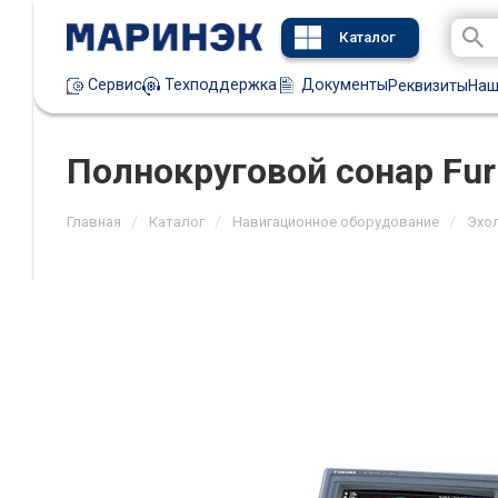
Каталог
Техподдержка
Документы
Сервис
Реквизиты
Наш
Полнокруговой сонар Fur
/
/
/
Главная
Каталог
Навигационное оборудование
Эхо