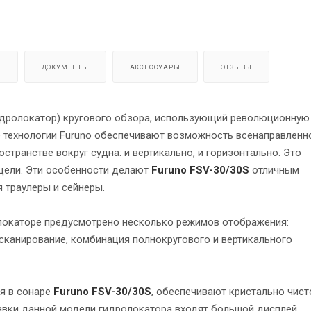
Я
ДОКУМЕНТЫ
АКСЕССУАРЫ
ОТЗЫВЫ
дролокатор) кругового обзора, использующий революционную
е технологии Furuno обеспечивают возможность всенаправленн
странстве вокруг судна: и вертикально, и горизонтально. Это
 цели. Эти особенности делают
Furuno FSV-30/30S
отличным
 траулеры и сейнеры.
локаторе предусмотрено несколько режимов отображения:
сканирование, комбинация полнокругового и вертикального
ся в сонаре
Furuno FSV-30/30S
, обеспечивают кристально чист
авки данной модели гидролокатора входят большой дисплей,