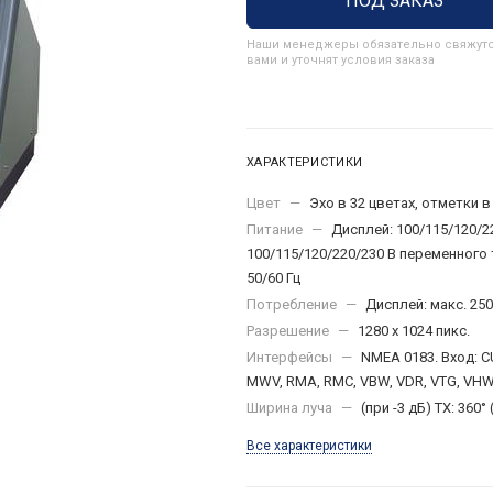
ПОД ЗАКАЗ
Наши менеджеры обязательно свяжутс
вами и уточнят условия заказа
ХАРАКТЕРИСТИКИ
Цвет
—
Эхо в 32 цветах, отметки в
Питание
—
Дисплей: 100/115/120/22
100/115/120/220/230 В переменного 
50/60 Гц
Потребление
—
Дисплей: макс. 250
Разрешение
—
1280 x 1024 пикс.
Интерфейсы
—
NMEA 0183. Вход: C
MWV, RMA, RMC, VBW, VDR, VTG, VHW
Ширина луча
—
(при -3 дБ) TX: 360° (
Все характеристики