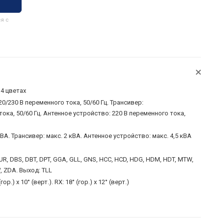
я с
 4 цветах
0/230 В переменного тока, 50/60 Гц. Трансивер:
тока, 50/60 Гц. Антенное устройство: 220 В переменного тока,
ВА. Трансивер: макс. 2 кВА. Антенное устройство: макс. 4,5 кВА
UR, DBS, DBT, DPT, GGA, GLL, GNS, HCC, HCD, HDG, HDM, HDT, MTW,
, ZDA. Выход: TLL
гор.) х 10° (верт.). RX: 18° (гор.) х 12° (верт.)