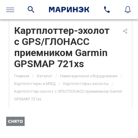
Картплоттер-эхолот
с GPS/ГЛОНАСС
приемником Garmin
GPSMAP 721xs
/
/
/
Главная
Каталог
Навигационное оборудование
/
/
Картплоттеры и МФД
Картплоттеры-эхолоты
Картплоттер-эхолот с GPS/ГЛОНАСС приемником Garmin
GPSMAP 721xs