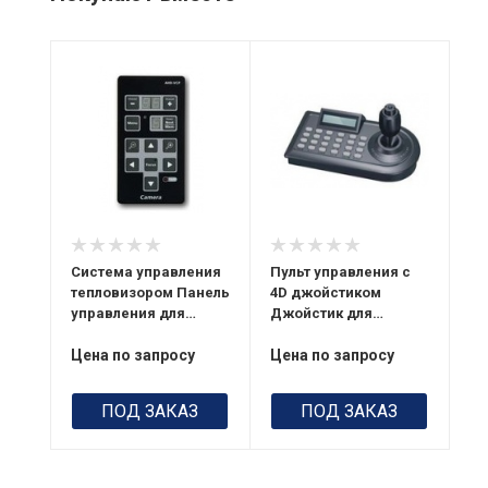
Питание
Питание
18-32 В пост.
12 В пост. тока
тока (блок
Потребление
управления
Не более 2 Вт
распределением
видеосигналов)
Система управления
Пульт управления с
тепловизором Панель
4D джойстиком
управления для
Джойстик для
ТС-1200 / ТС-2000
ТС-1200 / ТС-2000
Цена по запросу
Цена по запросу
ПОД ЗАКАЗ
ПОД ЗАКАЗ