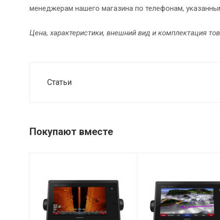
менеджерам нашего магазина по телефонам, указанным
Цена, характеристики, внешний вид и комплектация то
Статьи
Покупают вместе
Размеры, мм
Дисплей
244 х 160 х 76
7; 15.5 х 8.6 см;
мм
15.5 х 8.6 см;
WSVGA14152;Garmin
Вес
GPSMAP
1.40 кг
7408xsv;8