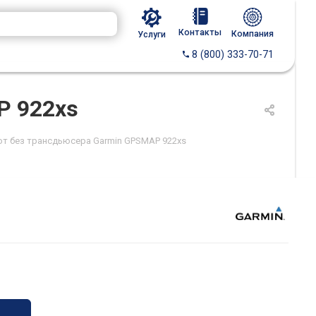
Контакты
Компания
Услуги
8 (800) 333-70-71
P 922xs
от без трансдьюсера Garmin GPSMAP 922xs