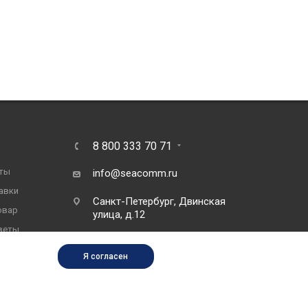
8 800 333 70 71
ты
info@seacomm.ru
авки
Санкт-Петербург, Двинская
овар
улица, д.12
веты
Я согласен