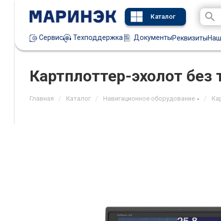
Каталог
Техподдержка
Документы
Сервис
Реквизиты
Наш
Картплоттер-эхолот без
/
/
/
Главная
Каталог
Навигационное оборудование
Ка