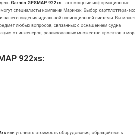
одель
Garmin GPSMAP 922xs
- это мощные информационные
омогут специалисты компании Маринэк. Выбор картплоттера-эх
 и вашего видения идеальной навигационной системы. Вы може
предмет любых вопросов, связанных с оснащением судна
мацию от инженеров, реализовавших множество проектов в мор
MAP 922xs:
2xs
или уточнить стоимость оборудования,
обращайтесь к