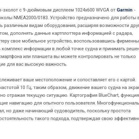
ер-эхолот с 9-дюймовым дисплеем 1024х600 WVGA от
Garmin
-
колы NMEA2000/0183. Устройство предназначено для работы 
ь различным видам оборудования, расширяя возможности дру
лотом, дополнять данные картплоттера информацией с радара,
оттеру свое мобильное устройство, воспользовавшись фирменн
ь комплекс информации в любой точке судна и принимать реше
 смартфона или планшета вы можете контролировать не только
ие для вас высокую важность.
слеживает ваше местоположение и сопоставляет его с картой.
астотой 10 Гц, таким образом, движение вашего судна на экра
но отражая текущую ситуацию. Картография BlueChart, функция
ющие навигацию для опытного пользователя. Многофункционал
ал, но даже начинающий судоводитель, поскольку простота
остоятельность такого подхода, подтверждая свою эффективн