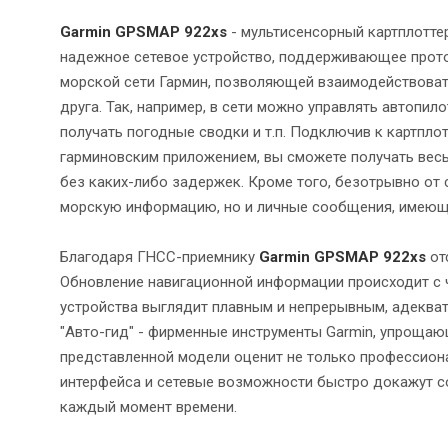
Garmin GPSMAP 922xs
- мультисенсорный картплотт
надежное сетевое устройство, поддерживающее прото
морской сети Гармин, позволяющей взаимодействоват
друга. Так, например, в сети можно управлять автопи
получать погодные сводки и т.п. Подключив к картпл
гарминовским приложением, вы сможете получать вес
без каких-либо задержек. Кроме того, безотрывно от
морскую информацию, но и личные сообщения, имеющ
Благодаря ГНСС-приемнику
Garmin GPSMAP 922xs
от
Обновление навигационной информации происходит с ч
устройства выглядит плавным и непрерывным, адекват
"Авто-гид" - фирменные инструменты Garmin, упроща
представленной модели оценит не только профессион
интерфейса и сетевые возможности быстро докажут с
каждый момент времени.