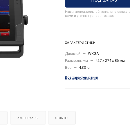
ПОД ЗАКАЗ
Наши менеджеры обязательно свяжутс
вами и уточнят условия заказа
ХАРАКТЕРИСТИКИ
Дисплей
—
WXGA
Размеры, мм
—
427 х 274 х 86 мм
Вес
—
4.30 кг
Все характеристики
Я
АКСЕССУАРЫ
ОТЗЫВЫ