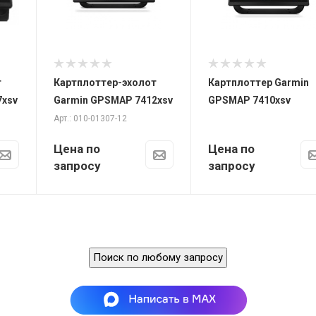
289 х 206 х 76
мм
Совместимость
NMEA 2000,
NMEA 0183,
т
Картплоттер-эхолот
Картплоттер Garmin
SiriusXM™
7xsv
Garmin GPSMAP 7412xsv
GPSMAP 7410xsv
Weather &amp;
Арт.: 010-01307-12
Radio
Антенна
Цена по
Цена по
внутренняя с
запросу
запросу
внешним
подключением
Вес
2,36 кг
Поиск по любому запросу