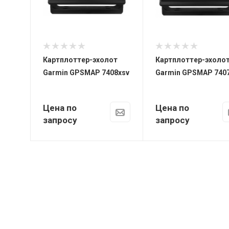
Размеры, мм
222 х 142 х 61
мм
Вес
Картплоттер-эхолот
Картплоттер-эхоло
1.13 кг
Garmin GPSMAP 7408xsv
Garmin GPSMAP 740
Цена по
Цена по
запросу
запросу