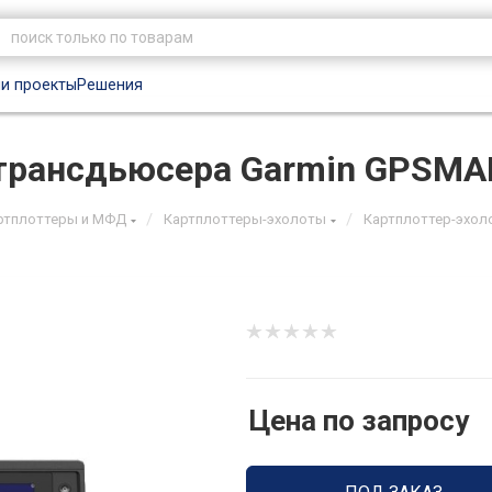
и проекты
Решения
 трансдьюсера Garmin GPSMA
/
/
ртплоттеры и МФД
Картплоттеры-эхолоты
Картплоттер-эхол
Цена по запросу