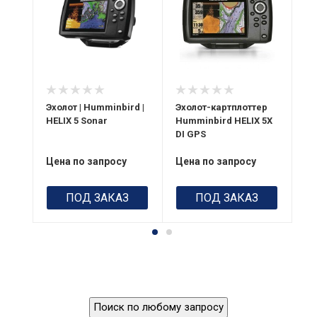
Мощность
Мощность
Ди
500 (средняя) /
500 (средняя) /
48
4000 (пиковая)
4000 (пиковая)
25
Мо
50
40
Эхолот | Humminbird |
Эхолот-картплоттер
Эх
HELIX 5 Sonar
Humminbird HELIX 5X
Hu
DI GPS
SI
Цена по запросу
Цена по запросу
Це
ПОД ЗАКАЗ
ПОД ЗАКАЗ
Поиск по любому запросу