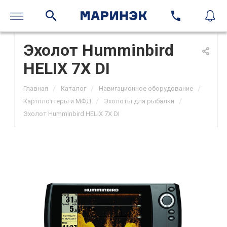
Эхолот Humminbird
HELIX 7X DI
/
/
/
Главная
Каталог
Навигационное оборудование
/
/
Картплоттеры и МФД
Эхолоты для рыбалки
Эхолот Humminbird HELIX 7X DI