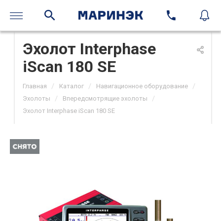
Эхолот Interphase
iScan 180 SE
/
/
/
Главная
Каталог
Навигационное оборудование
/
/
Эхолоты
Впередсмотрящие эхолоты
Эхолот Interphase iScan 180 SE