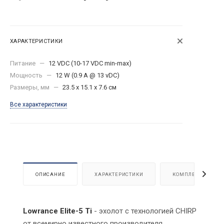
ХАРАКТЕРИСТИКИ
Питание
—
12 VDC (10-17 VDC min-max)
Мощность
—
12 W (0.9 A @ 13 vDC)
Размеры, мм
—
23.5 x 15.1 x 7.6 см
Все характеристики
ОПИСАНИЕ
ХАРАКТЕРИСТИКИ
КОМПЛЕКТАЦИЯ
Lowrance Elite-5 Ti
- эхолот с технологией CHIRP
от всемирно известного производителя