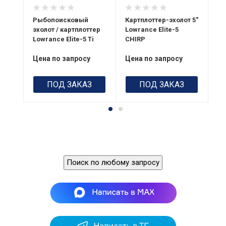
RMS
16
23.5 x 15.1 x 7.6
G
см
Рыбопоисковый
Разрешение
Картплоттер-эхолот 5"
Ка
эхолот / картплоттер
480 x 480
Lowrance Elite-5
E
Lo
Lowrance Elite-5 Ti
CHIRP
Цена по запросу
Цена по запросу
Це
ПОД ЗАКАЗ
ПОД ЗАКАЗ
Поиск по любому запросу