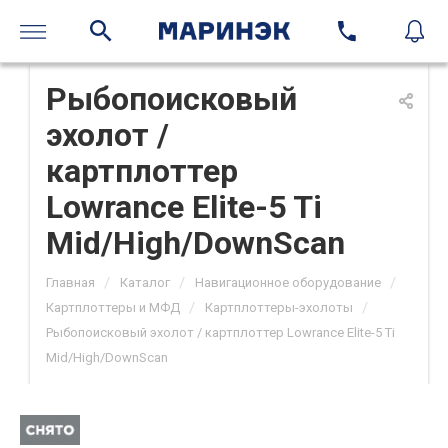
Рыбопоисковый
эхолот /
картплоттер
Lowrance Elite-5 Ti
Mid/High/DownScan
/
/
/
Главная
Каталог
Навигационное оборудование
/
/
Картплоттеры и МФД
Картплоттеры-эхолоты
Рыбопоисковый эхолот / картплоттер Lowrance Elite-5 Ti
Mid/High/DownScan