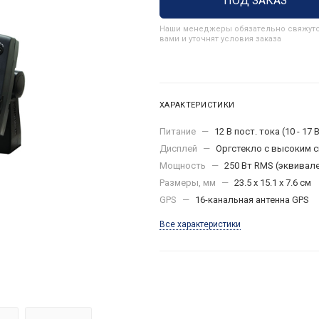
ПОД ЗАКАЗ
Наши менеджеры обязательно свяжутс
вами и уточнят условия заказа
ХАРАКТЕРИСТИКИ
Питание
—
12 В пост. тока (10 - 17
Дисплей
—
Оргстекло с высоким 
Мощность
—
250 Вт RMS (эквивале
Размеры, мм
—
23.5 x 15.1 x 7.6 см
GPS
—
16-канальная антенна GPS
Все характеристики