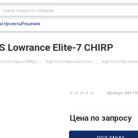
и проекты
Решения
 Lowrance Elite-7 CHIRP
/
/
ртплоттеры и МФД
Картплоттеры-эхолоты
Картплоттер-эхолот
Артикул:
000-11
Цена по запросу