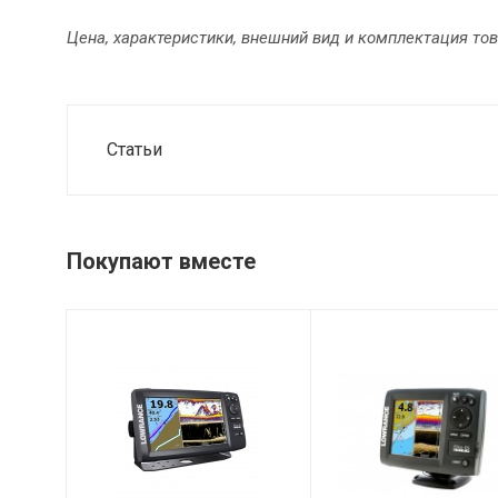
Цена, характеристики, внешний вид и комплектация то
Статьи
Покупают вместе
Питание
Питание
12 В пост.т.
12 В пост.т.
(10-17 В пост.т.
(10-17 В пост.т.
мин.-макс.)
мин.-макс.)
Выходная
Выходная
мощность
мощность
Макс. 500 Вт
Макс. 500 Вт