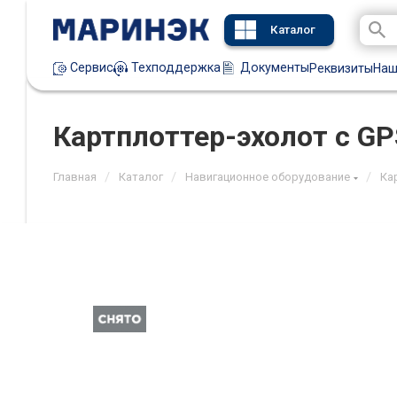
Каталог
Техподдержка
Документы
Сервис
Реквизиты
Наш
Картплоттер-эхолот с GPS
/
/
/
Главная
Каталог
Навигационное оборудование
Ка