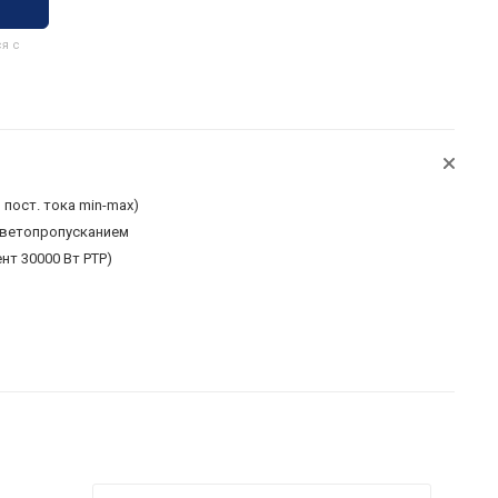
я с
 В пост. тока min-max)
светопропусканием
нт 30000 Вт PTP)