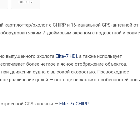
Я
ОТЗЫВЫ
картплоттер/эхолот с CHIRP и 16-канальной GPS-антенной от
т оборудован ярким 7-дюймовым экраном с подсветкой и совм
вно выпущенного эхолота
Elite-7 HDI
, а также использует
еспечивает более четкое и ясное отображение объектов,
 и при движении судна с высокой скоростью. Превосходное
нное различение целей — вот еще несколько особенностей нов
 встроенной GPS-антенны —
Elite-7x CHIRP
.