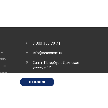
8 800 333 70 71
ты
info@seacomm.ru
авки
Санкт-Петербург, Двинская
овар
улица, д.12
веты
Я согласен