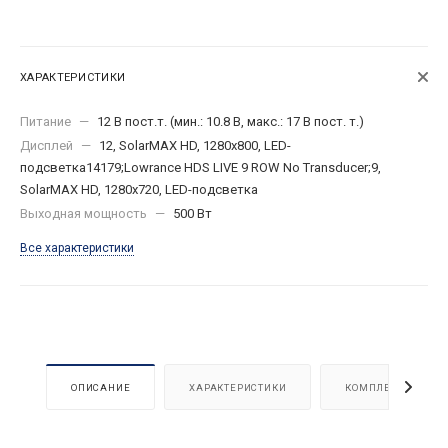
ХАРАКТЕРИСТИКИ
Питание
—
12 В пост.т. (мин.: 10.8 В, макс.: 17 В пост. т.)
Дисплей
—
12, SolarMAX HD, 1280x800, LED-
подсветка14179;Lowrance HDS LIVE 9 ROW No Transducer;9,
SolarMAX HD, 1280х720, LED-подсветка
Выходная мощность
—
500 Вт
Все характеристики
ОПИСАНИЕ
ХАРАКТЕРИСТИКИ
КОМПЛЕКТАЦИЯ