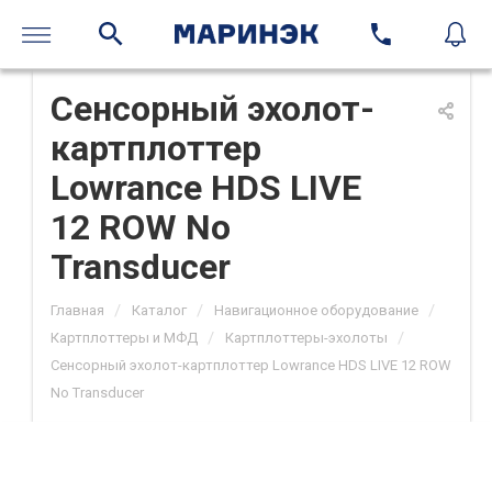
Сенсорный эхолот-
картплоттер
Lowrance HDS LIVE
12 ROW No
Transducer
/
/
/
Главная
Каталог
Навигационное оборудование
/
/
Картплоттеры и МФД
Картплоттеры-эхолоты
Сенсорный эхолот-картплоттер Lowrance HDS LIVE 12 ROW
No Transducer