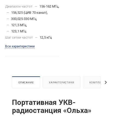
Диапазон частот
—
156-162 МГц,
—
156,525 (ЦИВ 70 канал),
—
300,025-330 МГц,
—
121,5 МГц,
—
123,1 МГц
Шаг сетки частот
—
12,5 кГц
Все характеристики
ОПИСАНИЕ
ХАРАКТЕРИСТИКИ
КОМПЛЕКТАЦИЯ
Портативная УКВ-
радиостанция «Ольха»