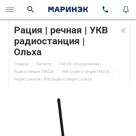
Рация | речная | УКВ
радиостанция |
Ольха
/
/
/
Главная
Каталог
ГМССБ оборудование
/
/
Радиостанции ГМССБ
УКВ радиостанции ГМССБ
Рация | речная | УКВ радиостанция | Ольха