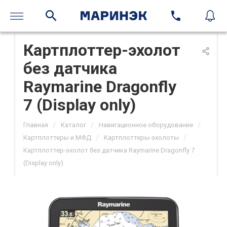
Картплоттер-эхолот
без датчика
Raymarine Dragonfly
7 (Display only)
/
/
/
Главная
Каталог
Навигационное оборудование
/
/
Картплоттеры и МФД
Картплоттеры-эхолоты
Картплоттер-эхолот без датчика Raymarine Dragonfly 7
(Display only)