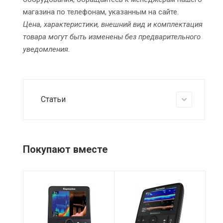
магазина по телефонам, указанным на сайте.
Цена, характеристики, внешний вид и комплектация
товара могут быть изменены без предварительного
уведомления.
Статьи
Покупают вместе
Питание
Частота GPS
Пи
12 VDC
72 канала GPS /
12
ГЛОНАСС
Частотный
Ди
5,
диапазон
Гарантия