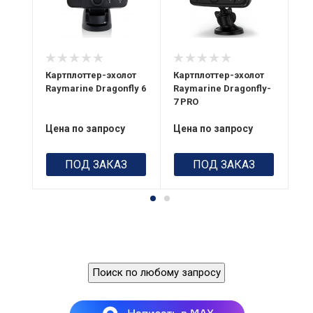
угол 25°,
1 год
то
частота 200 кГц;
цв
Разрешение
угол 60°,
LC
800 x 480 WVGA
частота 350 кГц
Dr
GPS
(D
GPS
Картплоттер-эхолот
Картплоттер-эхолот
Ка
Встроенный
64
50-ти
Raymarine Dragonfly 6
Raymarine Dragonfly-
бе
(4
7 PRO
Ra
канальный,
LC
(D
встроенный
Цена по запросу
Цена по запросу
Це
Вес
640 г
ПОД ЗАКАЗ
ПОД ЗАКАЗ
Поиск по любому запросу