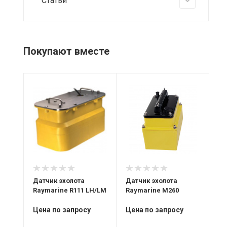
Статьи
Покупают вместе
Мощность
Мощность
Мо
2000 Вт
1 кВт
30
Датчик эхолота
Датчик эхолота
Да
M
Raymarine R111 LH/LM
Raymarine M260
Ra
Цена по запросу
Цена по запросу
Це