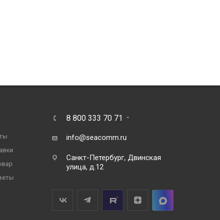
8 800 333 70 71
ты
info@seacomm.ru
авки
Санкт-Петербург, Двинская
овар
улица, д.12
веты