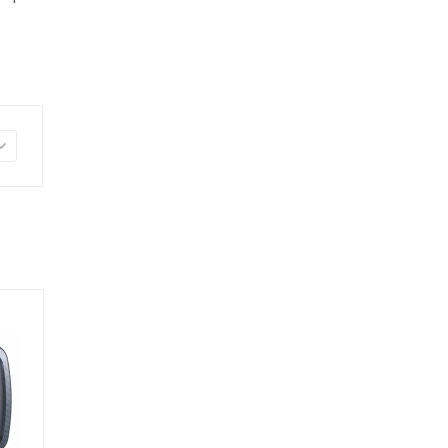
Питание
Питание
от солнечной
от солнечной
батареи, до
батареи, до
300 чю
300 чю
автономной
автономной
работы
работы