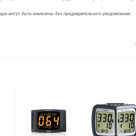
вара могут быть изменены без предварительного уведомления.
Питание
Класс защиты
от солнечной
IPX7
батареи, до
Питание
300 чю
от солнечной
автономной
батареи, до
работы
300 чю