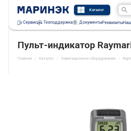
Каталог
Техподдержка
Документы
Сервис
Реквизиты
Наш
Пульт-индикатор Raymari
/
/
/
Главная
Каталог
Навигационное оборудование
Кар