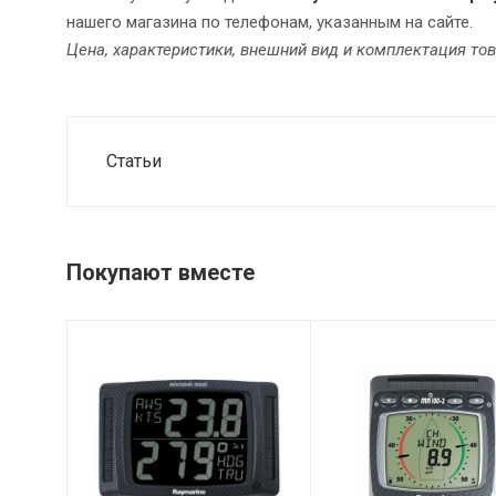
нашего магазина по телефонам, указанным на сайте.
Цена, характеристики, внешний вид и комплектация то
Статьи
Покупают вместе
Питание
Питание
от солнечной
от солнечной
батареи, до
батареи, до
300 чю
300 чю
автономной
автономной
работы
работы