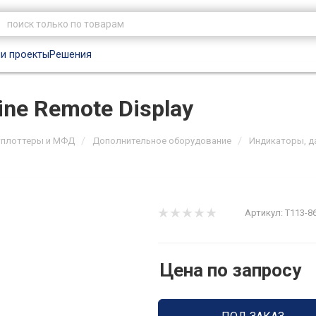
и проекты
Решения
ne Remote Display
/
/
тплоттеры и МФД
Дополнительное оборудование
Индикаторы, д
Артикул:
T113-8
Цена по запросу