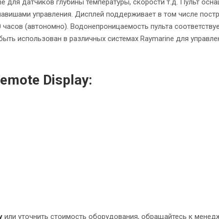
e для датчиков глубины температуры, скорости т.д. Пульт осн
вишами управления. Дисплей поддерживает в том числе пост
0 часов (автономно). Водонепроницаемость пульта соответству
т быть использован в различных системах Raymarine для управле
emote Display:
y
или уточнить стоимость оборудования,
обращайтесь к менед