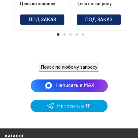
Цена по запросу
Цена по запросу
Це
640х480
640х480 пикс.
пикселей
GPS
ПОД ЗАКАЗ
ПОД ЗАКАЗ
Частота: 1575,42
GPS
18 каналов и 18
МГц, 16 каналов
спутников
и 16 спутников
Поиск по любому запросу
КАТАЛОГ