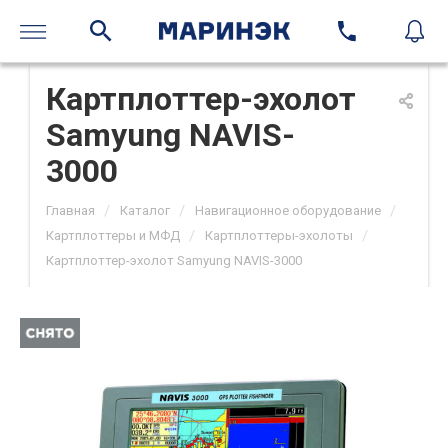
Картплоттер-эхолот
Samyung NAVIS-
3000
/
/
/
Главная
Каталог
Навигационное оборудование
/
/
Картплоттеры и МФД
Картплоттеры-эхолоты
Картплоттер-эхолот Samyung NAVIS-3000