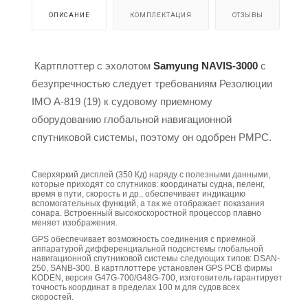
ОПИСАНИЕ
КОМПЛЕКТАЦИЯ
ОТЗЫВЫ
Картплоттер с эхолотом
Samyung NAVIS-3000
с
безупречностью следует требованиям Резолюции
IMO A-819 (19) к судовому приемному
оборудованию глобальной навигационной
спутниковой системы, поэтому он одобрен РМРС.
Сверхяркий дисплей (350 Кд) наряду с полезными данными,
которые приходят со спутников: координаты судна, пеленг,
время в пути, скорость и др., обеспечивает индикацию
вспомогательных функций, а так же отображает показания
сонара. Встроенный высокоскоростной процессор плавно
меняет изображения.
GPS обеспечивает возможность соединения с приемной
аппаратурой дифференциальной подсистемы глобальной
навигационной спутниковой системы следующих типов: DSAN-
250, SANB-300. В картплоттере установлен GPS PCB фирмы
KODEN, версия G47G-700/G48G-700, изготовитель гарантирует
точность координат в пределах 100 м для судов всех
скоростей.