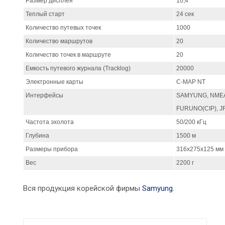
Размер дисплея
10,4
Теплый старт
24 сек
Количество путевых точек
1000
Количество маршрутов
20
Количество точек в маршруте
20
Емкость путевого журнала (Tracklog)
20000
Электронные карты
C-MAP NT
Интерфейсы
SAMYUNG, NMEA
FURUNO(CIP), J
Частота эхолота
50/200 кГц
Глубина
1500 м
Размеры прибора
316х275х125 мм
Вес
2200 г
Вся продукция корейской фирмы
Samyung
.