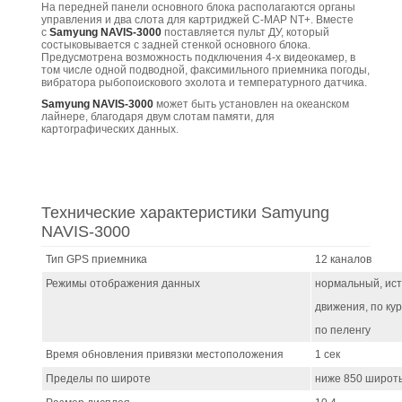
На передней панели основного блока располагаются органы
управления и два слота для картриджей C-MAP NT+. Вместе
с
Samyung NAVIS-3000
поставляется пульт ДУ, который
состыковывается с задней стенкой основного блока.
Предусмотрена возможность подключения 4-х видеокамер, в
том числе одной подводной, факсимильного приемника погоды,
вибратора рыбопоискового эхолота и температурного датчика.
Samyung NAVIS-3000
может быть установлен на океанском
лайнере, благодаря двум слотам памяти, для
картографических данных.
Технические характеристики Samyung
NAVIS-3000
Тип GPS приемника
12 каналов
Режимы отображения данных
нормальный, ис
движения, по кур
по пеленгу
Время обновления привязки местоположения
1 сек
Пределы по широте
ниже 850 широт