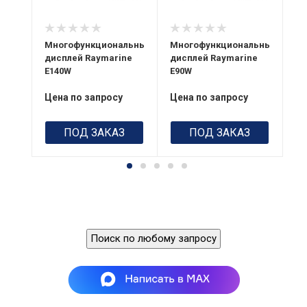
Вес
3,9 кг
Вес
5,6 кг
от
Многофункциональный
Многофункциональный
Ка
дисплей Raymarine
дисплей Raymarine
Si
E140W
E90W
Цена по запросу
Цена по запросу
Це
ПОД ЗАКАЗ
ПОД ЗАКАЗ
Поиск по любому запросу