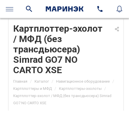
Картплоттер-эхолот
/ МФД (без
трансдьюсера)
Simrad GO7 NO
CARTO XSE
/
/
/
Главная
Каталог
Навигационное оборудование
/
/
Картплоттеры и МФД
Картплоттеры-эхолоты
Картплоттер-эхолот / МФД (без трансдьюсера) Simrad
GO7 NO CARTO XSE