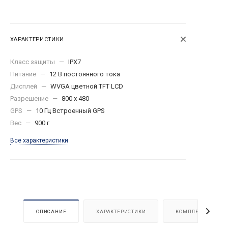
ХАРАКТЕРИСТИКИ
Класс защиты
—
IPX7
Питание
—
12 В постоянного тока
Дисплей
—
WVGA цветной TFT LCD
Разрешение
—
800 x 480
GPS
—
10 Гц Встроенный GPS
Вес
—
900 г
Все характеристики
ОПИСАНИЕ
ХАРАКТЕРИСТИКИ
КОМПЛЕКТАЦИЯ