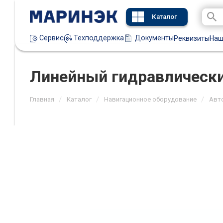
Каталог
Техподдержка
Документы
Сервис
Реквизиты
Наш
Линейный гидравлически
/
/
/
Главная
Каталог
Навигационное оборудование
Авт