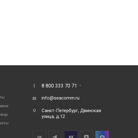
8 800 333 70 71
ты
info@seacomm.ru
авки
Санкт-Петербург, Двинская
овар
улица, д.12
веты