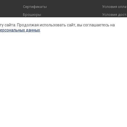
Сертификаты
Условия опла
Брошюры
Условия дост
Оферта
Гарантия на т
ту сайта. Продолжая использовать сайт, вы соглашаетесь на
персональных данных
.
Реквизиты
Вопросы и от
Согласие на обработку
Политика конфиденциальности
онный характер и ни при каких условиях не является публичн
учения подробной информации о стоимости, наличии и характ