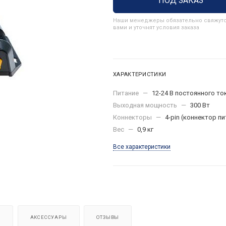
ПОД ЗАКАЗ
Наши менеджеры обязательно свяжутс
вами и уточнят условия заказа
ХАРАКТЕРИСТИКИ
Питание
—
12-24 В постоянного ток
Выходная мощность
—
300 Вт
Коннекторы
—
4-pin (коннектор пи
Вес
—
0,9 кг
Все характеристики
Я
АКСЕССУАРЫ
ОТЗЫВЫ