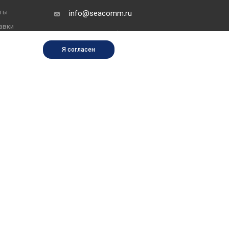
ты
info@seacomm.ru
авки
Санкт-Петербург, Двинская
овар
улица, д.12
Я согласен
веты
ой офертой, определяемой положениями Статьи 437
еристиках оборудования обращайтесь в группу