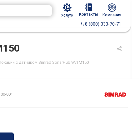
Контакты
Компания
Услуги
8 (800) 333-70-71
M150
локации с датчиком Simrad SonarHub W/TM150
300-001