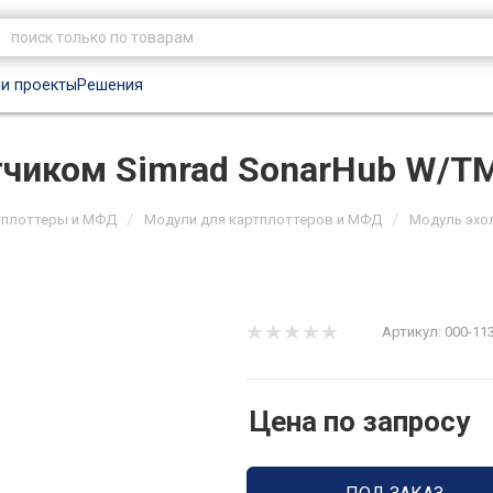
и проекты
Решения
тчиком Simrad SonarHub W/T
/
/
тплоттеры и МФД
Модули для картплоттеров и МФД
Модуль эхо
Артикул:
000-11
Цена по запросу