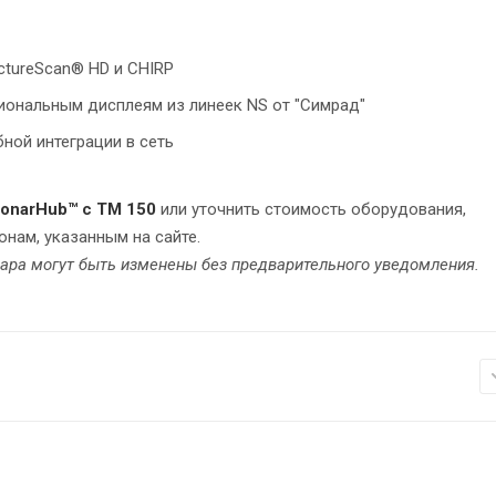
ctureScan® HD и CHIRP
ональным дисплеям из линеек NS от "Симрад"
бной интеграции в сеть
SonarHub™ с TM 150
или уточнить стоимость оборудования,
нам, указанным на сайте.
вара могут быть изменены без предварительного уведомления.