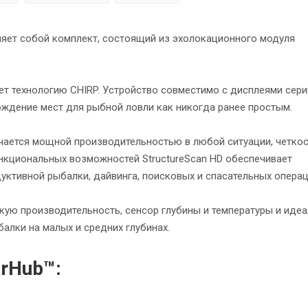
ляет собой комплект, состоящий из эхолокационного модуля
ует технологию CHIRP. Устройство совместимо с дисплеями сер
ахождение мест для рыбной ловли как никогда ранее простым.
личается мощной производительностью в любой ситуации, четко
нкциональных возможностей StructureScan HD обеспечивает
уктивной рыбалки, дайвинга, поисковых и спасательных операц
ую производительность, сенсор глубины и температуры и иде
алки на малых и средних глубинах.
rHub™: