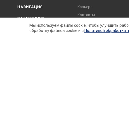
НАВИГАЦИЯ
Карьера
Контакты
РАДИОСВЯЗЬ
Партнеры
Мы используем файлы cookie, чтобы улучшить рабо
ТРАНСПОРТНАЯ
обработку файлов cookie и c
Политикой обработки 
Услуги
БЕЗОПАСНОСТЬ
Данный Интернет-сайт носит исключительно информаци
Гражданского кодекса Российской Федерации. Для пол
компаний «Маринэк».
2026 © ООО Маринэк