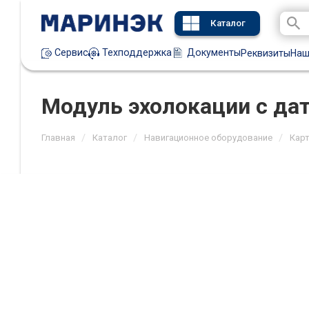
Каталог
Техподдержка
Документы
Сервис
Реквизиты
Наш
Модуль эхолокации с да
/
/
/
Главная
Каталог
Навигационное оборудование
Кар