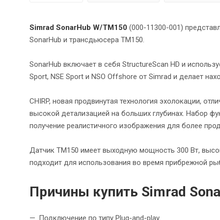
Simrad SonarHub W/TM150
(000-11300-001) представ
SonarHub и трансдьюсера TM150.
SonarHub включает в себя StructureScan HD и использ
Sport, NSE Sport и NSO Offshore от Simrad и делает н
CHIRP, новая продвинутая технология эхолокации, от
высокой детализацией на больших глубинах. Набор фу
получение реалистичного изображения для более прод
Датчик TM150 имеет выходную мощность 300 Вт, высок
подходит для использования во время прибрежной рыб
Причины купить Simrad Sona
Подключение по типу Plug-and-play