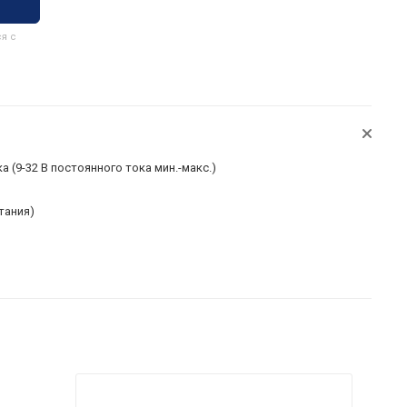
я с
а (9-32 В постоянного тока мин.-макс.)
тания)