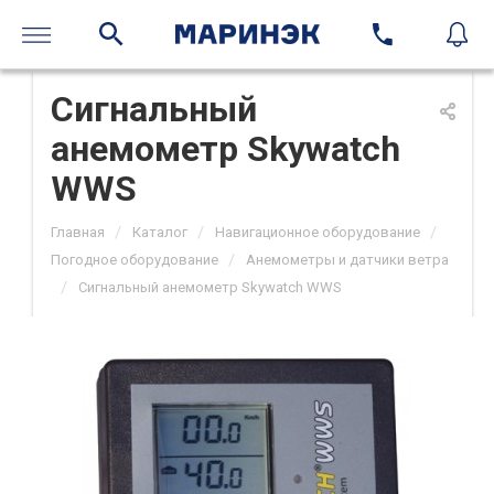
Сигнальный
анемометр Skywatch
WWS
/
/
/
Главная
Каталог
Навигационное оборудование
/
Погодное оборудование
Анемометры и датчики ветра
/
Сигнальный анемометр Skywatch WWS